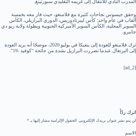
المدرب النادي للانتقال إلى غريمه التقليدي سبورتينغ.
وحقق جيسوس نجاحات كثيرة مع فلامنغو، حيث فاز معه بخمسة
ألقاب في عام واحد: كأس ليبرتادوريس، الدوري البرازيلي، الكأس
السوبر المحلية، الكأس السوبر الأميركية الجنوبية وبطولة ولاية ريو دي
جانيرو.
ترك فلامنغو للعودة إلى بنفيكا في يوليو 2020، موضحًا أنه يريد العودة
إلى البرتغال عندما تضررت البرازيل بشدة من جائحة “كوفيد -19”.
[ad_2]
اترك ردّاً
لن يتم نشر عنوان بريدك الإلكتروني.
الحقول الإلزامية مشار إليها بـ
*
الاسم