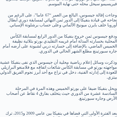
فيريسيمو سيحل محله حتى نهاية الموسم.
وجاءت إقالة جيسوس، البالغ من العمر “67 عاما”، على الرغم من
نجاحه في قيادة بنفيكا إلى الدور ثمن النهائي لمسابقة دوري أبطال
أوروبا خلف بايرن ميونيخ الألماني وعلى حساب برشلونة الإسباني.
ودفع جيسوس ثمن خروج بنفيكا من الدور الرابع لمسابقة الكأس
المحلية بخسارته المذلة أمام غريمه التقليدي بورتو بثلاثية نظيفة
الخميس الماضي، بالإضافة إلى خسارته دربي لشبونة على أرضه أمام
جاره سبورتينغ مطلع الشهر الحالي في الدوري.
وذكرت وسائل إعلام رياضية محلية أن جيسوس الذي نفى بنفيكا عشية
مواجهته بورتو في مسابقة الكأس شائعات اتفاقه مع فلامنغو البرازيلي
للعودة إلى إدارته الفنية، دخل في نزاع مع أحد أبرز نجوم الفريق الدولي
بيتزي.
ويحل بنفيكا ضيفا على بورتو الخميس وهذه المرة في المرحلة
السادسة عشرة من الدوري حيث يتخلف بفارق 4 نقاط عن أصحاب
الأرض وجاره سبورتينغ.
بعد الفترة الأولى التي قضاها في بنفيكا بين عامي 2009 و2015، ترك