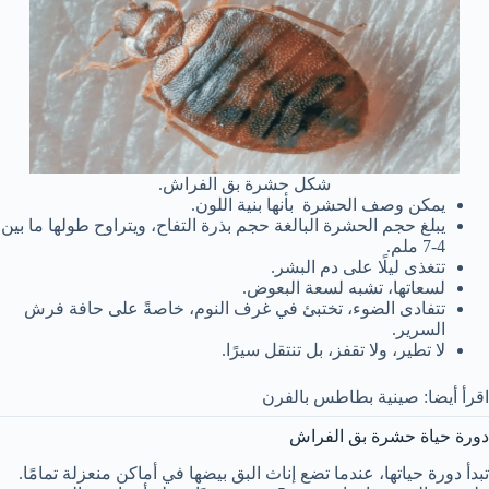
شكل حشرة بق الفراش.
يمكن وصف الحشرة بأنها بنية اللون.
يبلغ حجم الحشرة البالغة حجم بذرة التفاح، ويتراوح طولها ما بين
4-7 ملم.
تتغذى ليلًا على دم البشر.
لسعاتها، تشبه لسعة البعوض.
تتفادى الضوء، تختبئ في غرف النوم، خاصةً على حافة فرش
السرير.
لا تطير، ولا تقفز، بل تنتقل سيرًا.
اقرأ أيضا: صينية بطاطس بالفرن
دورة حياة حشرة بق الفراش
تبدأ دورة حياتها، عندما تضع إناث البق بيضها في أماكن منعزلة تمامًا.