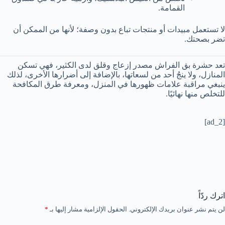
القمامة.
لا تستعمل مبيدات أو منتجات تباع بدون وصفة؛ لأنها من الممكن أن
تضر بصحتك.
تعد حشرة بق الفراش مصدر إزعاج وقلق لدى الكثير، فهي تسكن
المنازل، ولا ينجُ أحد من لسعاتها، بالإضافة إلى أضرارها الأخرى، لذلك
ينبغي مراقبة علامات ظهورها في المنزل، ومعرفة طرق المكافحة
للتخلص منها نهائيًا.
[ad_2]
اترك ردّاً
لن يتم نشر عنوان بريدك الإلكتروني.
الحقول الإلزامية مشار إليها بـ
*