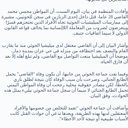
وأفادت المنظمة في بيان، اليوم السبت، أن المواطن محسن محمد
القاضي 28 عاما، قتل داخل إحدى الزنازين في سجن للحوثيين، مشيرة
إلى ممارسات الميليشيات الحوثية تجاه الأفراد الذين تحتجزهم قسرًا
ويتعرضون لضروب من المعاملة اللاإنسانية بما يخالف قواعد القانون
الدولي لا سيما اتفاقيات جنيف.
وأشار البيان إلى أن القاضي معتقل لدى ميليشيا الحوثي منذ ما يقارب
العام والنصف بعد اختطافه من منزله في حي عزان بمدينة ذمار،
موضحا أن الميليشيا منعت التواصل مع القاضي، ولم تبلغ أهله إلا بعد
أن فارق الحياة.
وفيما نفت جماعة الحوثي من جانبها، أن يكون وفاة “القاضي” يحمل
الطابع الجنائي، وصرحت بأن سبب الوفاة كان نتيجة لطلق ناري
بالخطأ، لكن مصادر حقوقية محلية رجحت أن وفاة المواطن اليمني
تحمل الطابع الجنائي لا سيما أن سجل جماعة الحوثي مليء بمثل هذه
الحوادث، وفق البيان.
وأضافت أن جماعة الحوثي “تعمد للتخلص من خصومها والأفراد
المعتقلين لديها بهذه الطريقة، وبعدها تدعي أن حوادث القتل كانت
لأسباب طبيعية أو نتيجة لأحد الأخطاء”.