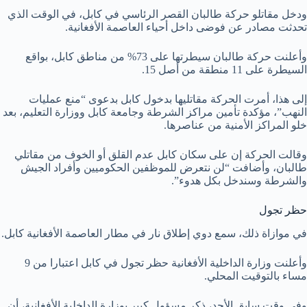
ودخل مقاتلو حركة طالبان القصر الرئاسي في كابل، في الوقت الذي
تحدثت مصادر عن فوضى داخل أحياء العاصمة الأفغانية.
وأعلنت حركة طالبان سيطرتها على 73% من مناطق كابل، بواقع
السيطرة على 11 منطقة من أصل 15.
إلى هذا، أمرت الحركة مقاتليها بدخول كابل بدعوى “منع عمليات
النهب”، مؤكدة تأمين مراكز الشرطة وجامعة كابل ووزارة التعليم، بعد
خلو المراكز الأمنية من عناصرها.
وقالت الحركة إن على سكان كابل عدم القلق أو الخوف من مقاتلي
طالبان، وأضافت “لن نتعرض للموظفين الحكوميين وأفراد الجيش
والشرطة وسندخل بكل هدوء”.
حظر تجول
في موازاة ذلك، سمع دوي إطلاق نار في مطار العاصمة الأفغانية كابل.
وأعلنت وزارة الداخلية الأفغانية حظر تجول في كابل اعتبارا من 9
مساء بالتوقيت المحلي.
وفي وقت سابق الأحد، ذكر مسؤول كبير بوزارة الداخلية الأفغانية، أن