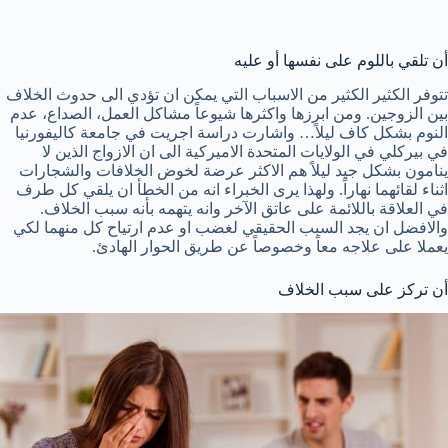
أن تلقي باللوم على نفسها أو عليه
تتوفر الكثير الكثير من الاسباب التي يمكن ان تؤدي الى حدوث الخلاف
بين الزوجين. ومن ابرزها واكثرها شيوعاً مشاكل العمل، الصداع، عدم
النوم بشكل كاف ليلاً… واشارت دراسة اجريت في جامعة كاليفورنيا
في بيركلي في الولايات المتحدة الاميركية الى ان الازواج الذين لا
ينامون بشكل جيد ليلاً هم الاكثر عرضة لخوض الخلافات والشجارات
اثناء لقائهما نهاراً. ولهذا يرى الخبراء انه من الخطأ ان يلقي كل طرف
في العلاقة باللائمة على عاتق الآخر وانه يتهمه بأنه سبب الخلاف.
والافضل ان يجد السبب الحقيقي لغضب او عدم ارتياح كل منهما لكي
يعملا على علاجه معاً وخصوصاً عن طريق الحوار الهادئ.
أن تركز على سبب الخلاف