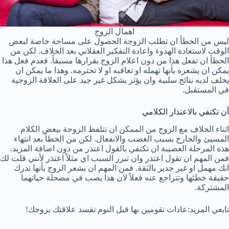
اهمال الزوج
ليس من الخطأ ان تطلب الزوجة الحصول على مساحة خاصة لبعض
الوقت لاستعادة الهدوء واعادة التفكير العقلاني بعد الخلاف. لكن من
الخطأ ان تفعل هذا من دون اعلام الزوج بقرارها مسبقاً. فعدم فعل هذا
يمكن ان يشعره بأنها تهمله او تعاقبه او لا تحترمه. وهذا ما يمكن ان
يخلف لديه نتائج سلبية وان يؤثر بشكل غير جيد على العلاقة الزوجية
في المستقبل.
أن تكتفي بالاعتذار الكلامي
اثناء الخلاف مع الزوج من الممكن ان تتلفظ الزوجة ببعض الكلام
المسيئ والجارح بسبب الغضب والانفعال. لكن من الخطأ بعد انتهاء
هذه المرحلة العصيبة ان تكتفي بالقول اعتذر من دون اضافة المزيد.
فمن المهم ان تقول اعتذر وان تبرر السبب اي مثلاً اعتذر لأنني قلت لك
انك مهمل او غير جدير بالثقة. فمن المهم ان يشعر الزوج بأنها تدرك
حقيقة خطئها وتتراجع عنه فعلاً لان هذا يصب في مصحلة حياتهما
المشتركة.
تابعي المزيد:عادات تقومين بها قبل النوم تفسد علاقتك بزوجك!