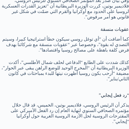
وفي بيان صدر بعد المؤتمر الصحافي السنوي للرئيس الروسي،
فلاديمير بوتين، كررت الوزيرة البريطانية أن “تعزيز القدرات العسكرية
لروسيا على الحدود مع أوكرانيا والقرم التي ضمّت في شكل غير
قانوني هو أمر مرفوض”.
عقوبات منسقة
كما أضافت أن “أي توغل روسي سيكون خطأ استراتيجيا كبيرا، وسيتم
التصدي له بقوة”، وخصوصا عبر “عقوبات منسقة مع شركائنا بهدف
فرض كلفة باهظة على مصالح روسيا واقتصادها”.
كذلك شددت على الطابع “الدفاعي لحلف شمال الأطلسي”، أكدت
الوزيرة البريطانية أن “المخرج الوحيد للوضع الراهن يبقى عبر الحوار”،
مضيفة “أرحب بكون روسيا أظهرت نيتها للبدء بمباحثات في كانون
الثاني/يناير”.
“رد فعل إيجابي”
يذكر أن الرئيس الروسي، فلاديمير بوتين، الخميس، قد قال خلال
مؤتمره الصحافي السنوي لنهاية العام إن رد الفعل الأميركي على
المقترحات الروسية لحل الأزمة الروسية الغربية حول أوكرانيا
“إيجابي”.