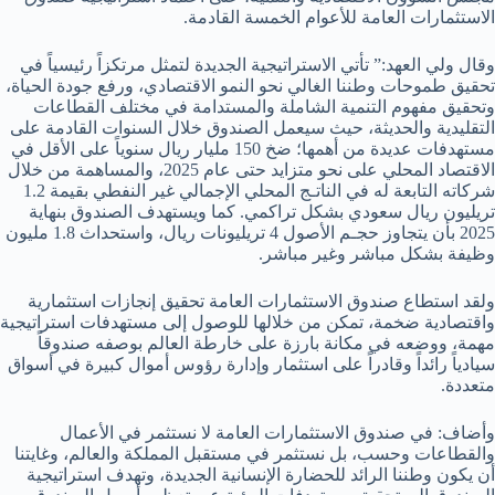
الاستثمارات العامة للأعوام الخمسة القادمة.
وقال ولي العهد:” تأتي الاستراتيجية الجديدة لتمثل مرتكزاً رئيسياً في
تحقيق طموحات وطننا الغالي نحو النمو الاقتصادي، ورفع جودة الحياة،
وتحقيق مفهوم التنمية الشاملة والمستدامة في مختلف القطاعات
التقليدية والحديثة، حيث سيعمل الصندوق خلال السنوات القادمة على
مستهدفات عديدة من أهمها؛ ضخ 150 مليار ريال سنوياً على الأقل في
الاقتصاد المحلي على نحو متزايد حتى عام 2025، والمساهمة من خلال
شركاته التابعة له في الناتـج المحلي الإجمالي غير النفطي بقيمة 1.2
تريليون ريال سعودي بشكل تراكمي. كما ويستهدف الصندوق بنهاية
2025 بأن يتجاوز حجـم الأصول 4 تريليونات ريال، واستحداث 1.8 مليون
وظيفة بشكل مباشر وغير مباشر.
ولقد استطاع صندوق الاستثمارات العامة تحقيق إنجازات استثمارية
واقتصادية ضخمة، تمكن من خلالها للوصول إلى مستهدفات استراتيجية
مهمة، ووضعه في مكانة بارزة على خارطة العالم بوصفه صندوقاً
سيادياً رائداً وقادراً على استثمار وإدارة رؤوس أموال كبيرة في أسواق
متعددة.
وأضاف: في صندوق الاستثمارات العامة لا نستثمر في الأعمال
والقطاعات وحسب، بل نستثمر في مستقبل المملكة والعالم، وغايتنا
أن يكون وطننا الرائد للحضارة الإنسانية الجديدة، وتهدف استراتيجية