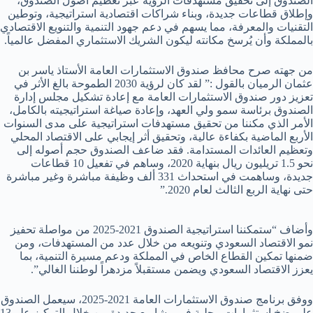
الصندوق إلى تحقيق مستهدفات الرؤية عبر تعظيم أصول الصندوق،
وإطلاق قطاعات جديدة، وبناء شراكات اقتصادية استراتيجية، وتوطين
التقنيات والمعرفة، مما يسهم في دعم جهود التنمية والتنويع الاقتصادي
بالمملكة وأن يُرسخ مكانته ليكون الشريك الاستثماري المفضل عالمياً.
من جهته صرح محافظ صندوق الاستثمارات العامة الأستاذ ياسر بن
عثمان الرميان بالقول :” لقد كان لرؤية 2030 الطموحة بالغ الأثر في
تعزيز دور صندوق الاستثمارات العامة مع إعادة تشكيل مجلس إدارة
الصندوق برئاسة سمو ولي العهد، وإعادة صياغة استراتيجيته بالكامل،
الأمر الذي مكننا من تحقيق مستهدفات استراتيجية على مدى السنوات
الأربع الماضية بكفاءة عالية، وتحقيق أثر إيجابي على الاقتصاد المحلي
وتعظيم العائدات المستدامة. فقد ضاعف الصندوق حجم أصوله إلى
نحو 1.5 تريليون ريال بنهاية 2020، وساهم في تفعيل 10 قطاعات
جديدة، وساهمت في استحداث 331 ألف وظيفة مباشرة وغير مباشرة
حتى نهاية الربع الثالث لعام 2020.”
وأضاف “ستمكننا استراتيجية الصندوق 2021-2025 من مواصلة تحفيز
نمو الاقتصاد السعودي وتنويعه من خلال عدد من المستهدفات، ومن
ضمنها تمكين القطاع الخاص في المملكة ودعم مسيرة التنمية، بما
يعزز الاقتصاد السعودي ويضمن مستقبلاً مزدهراً لوطننا الغالي”.
ووفق برنامج صندوق الاستثمارات العامة 2021-2025، سيعمل الصندوق
على ضخ استثمارات محلية في مشاريع جديدة من خلال التركيز على13