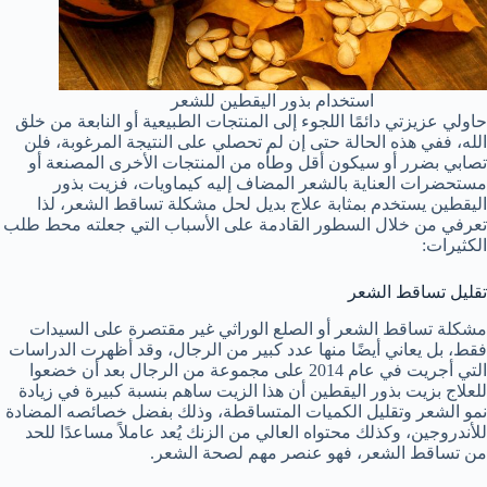
استخدام بذور اليقطين للشعر
حاولي عزيزتي دائمًا اللجوء إلى المنتجات الطبيعية أو النابعة من خلق
الله، ففي هذه الحالة حتى إن لم تحصلي على النتيجة المرغوبة، فلن
تصابي بضرر أو سيكون أقل وطأه من المنتجات الأخرى المصنعة أو
مستحضرات العناية بالشعر المضاف إليه كيماويات، فزيت بذور
اليقطين يستخدم بمثابة علاج بديل لحل مشكلة تساقط الشعر، لذا
تعرفي من خلال السطور القادمة على الأسباب التي جعلته محط طلب
الكثيرات:
تقليل تساقط الشعر
مشكلة تساقط الشعر أو الصلع الوراثي غير مقتصرة على السيدات
فقط، بل يعاني أيضًا منها عدد كبير من الرجال، وقد أظهرت الدراسات
التي أجريت في عام 2014 على مجموعة من الرجال بعد أن خضعوا
للعلاج بزيت بذور اليقطين أن هذا الزيت ساهم بنسبة كبيرة في زيادة
نمو الشعر وتقليل الكميات المتساقطة، وذلك بفضل خصائصه المضادة
للأندروجين، وكذلك محتواه العالي من الزنك يُعد عاملاً مساعدًا للحد
من تساقط الشعر، فهو عنصر مهم لصحة الشعر.