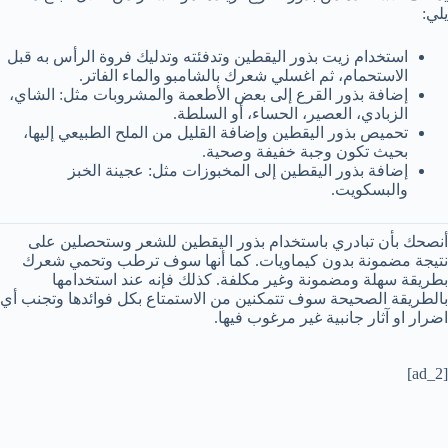
يلي:
استخدام زيت بذور اليقطين وتدفئته وتدليك فروة الرأس به قبل
الاستحمام، ثم اغسلي شعرك بالشامبو والماء الفاتر.
إضافة بذور القرع إلى بعض الأطعمة والمشروبات مثل: الشاي،
الزبادي، العصير، الحساء، أو السلطة.
تحميص بذور اليقطين وإضافة القليل من الملح الطبيعي إليها،
بحيث تكون وجبة خفيفة وصحية.
إضافة بذور اليقطين إلى المخبوزات مثل: عجينة الخبز
والبسكويت.
أنصحك بأن تبادري باستخدام بذور اليقطين للشعر وستحصلين على
نتيجة مضمونة بدون كيماويات. كما أنها سوف ترطب وتحمي شعرك
بطريقة سهلة ومضمونة وغير مكلفة. كذلك فإنه عند استخدامها
بالطريقة الصحيحة سوف تتمكنين من الاستمتاع بكل فوائدها وتجنب أي
اضرار او آثار جانبية غير مرغوب فيها.
[ad_2]