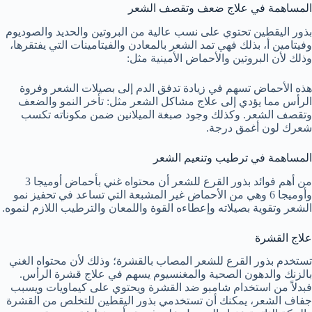
المساهمة في علاج ضعف وتقصف الشعر
بذور اليقطين تحتوي على نسب عالية من البروتين والحديد والصوديوم
وفيتامين أ، بذلك فهي تمد الشعر بالمعادن والفيتامينات التي يفتقرها،
وذلك لأن البروتين والأحماض الأمينية مثل:
هذه الأحماض تسهم في زيادة تدفق الدم إلى بصيلات الشعر وفروة
الرأس مما يؤدي إلى علاج مشاكل الشعر مثل: تأخر النمو والضعف
وتقصف الشعر. وكذلك وجود صبغة الميلانين ضمن مكوناته تكسب
شعرك لون أغمق درجة.
المساهمة في ترطيب وتنعيم الشعر
من أهم فوائد بذور القرع للشعر أن محتواه غني بأحماض أوميجا 3
وأوميجا 6 وهي من الأحماض غير المشبعة التي تساعد في تحفيز نمو
الشعر وتقوية بصيلاته وإعطاءه القوة واللمعان والترطيب اللازم لنموه.
علاج القشرة
تستخدم بذور القرع للشعر المصاب بالقشرة؛ وذلك لأن محتواه الغني
بالزنك والدهون الصحية والمغنسيوم يسهم في علاج قشرة الرأس.
فبدلاً من استخدام شامبو ضد القشرة ويحتوي على كيماويات ويسبب
جفاف الشعر، يمكنك أن تستخدمي بذور اليقطين للتخلص من القشرة