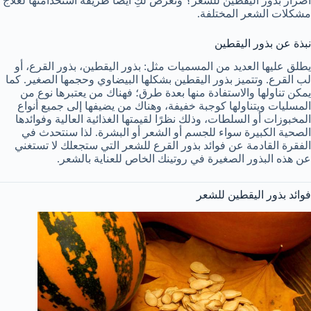
أضرار بذور اليقطين للشعر؟ ونعرض لكِ أيضًا طريقة استخدامتها لعلاج
مشكلات الشعر المختلفة.
نبذة عن بذور اليقطين
يطلق عليها العديد من المسميات مثل: بذور اليقطين، بذور القرع، أو
لب القرع. وتتميز بذور اليقطين بشكلها البيضاوي وحجمها الصغير. كما
يمكن تناولها والاستفادة منها بعدة طرق؛ فهناك من يعتبرها نوع من
المسليات ويتناولها كوجبة خفيفة، وهناك من يضيفها إلى جميع أنواع
المخبوزات أو السلطات، وذلك نظرًا لقيمتها الغذائية العالية وفوائدها
الصحية الكبيرة سواء للجسم أو الشعر أو البشرة. لذا سنتحدث في
الفقرة القادمة عن فوائد بذور القرع للشعر التي ستجعلك لا تستغني
عن هذه البذور الصغيرة في روتينك الخاص للعناية بالشعر.
فوائد بذور اليقطين للشعر