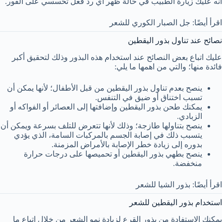
أنه عليك زيارة الطبيب في حالة ظهر أي رد فعل تحسسي على الفور.
اقرأ أيضًا: جل الصبار الكوري للشعر
نصائح عند تناول بذور اليقطين
عليك اتباع بعض النصائح عند استخدام هذه البذور وذلك لتحقيق أكبر
فائدة منها؛ والتي من اهمها ما يلي:
ينصح بعدم تناول بذور اليقطين من قبل الأطفال؛ لأنها يمكن أن
تسبب اختناق أو ضيق في التنفس.
يمكنك طحن بذور اليقطين وإضافتها إلى العصائر أو الفواكه أو
الزبادي.
ينصح بتناولها طازجة؛ وذلك لأنها تتعرض للتلف بسرعة ويمكن أن
يتسبب ذلك في إصابة الجسم بالمركبات السامة، الذي يؤدي
بدوره إلى زيادة خطر الإصابة بالأمراض المزمنة.
ينصح بطهي بذور اليقطين أو تحميصها على درجات حرارة
منخفضة.
اقرأ أيضًا: بذور الشيا للشعر
استخدام بذور اليقطين للشعر
يمكنك الاستفادة من بذور القرع لزيادة نمو الشعر من خلال اتباع ما