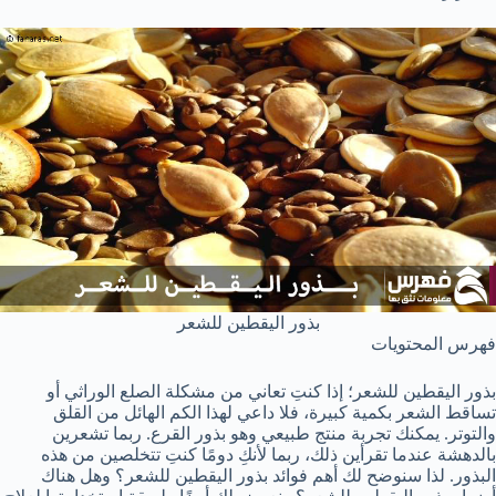
بذور اليقطين للشعر
فهرس المحتويات
بذور اليقطين للشعر؛ إذا كنتِ تعاني من مشكلة الصلع الوراثي أو
تساقط الشعر بكمية كبيرة، فلا داعي لهذا الكم الهائل من القلق
والتوتر. يمكنك تجربة منتج طبيعي وهو بذور القرع. ربما تشعرين
بالدهشة عندما تقرأين ذلك، ربما لأنكِ دومًا كنتِ تتخلصين من هذه
البذور. لذا سنوضح لك أهم فوائد بذور اليقطين للشعر؟ وهل هناك