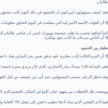
طالبان.
فقد كشف مسؤولون أميركيون أن الحشود في ذلك اليوم كانت تتجمهر بجنو
إلا أن القوات الأمنية الأميركية التي تسلمت في اليوم السابق معلوما
كما أضافوا بحسب ما نقلت صحيفة نيويورك تايمز، أن عناصر طالبان ال
إلا أن الناس سرعان ما كانت تعود وبكثرة.
تغلغل بين الحشود
إلا أن المرة الثالثة كانت مغايرة، فقد تدفق ضمن بحر النماس هذا، داع
ففي الساعة 5:48 مساءً، سار الانتحاري، الذي كان يرتدي سترة ناسفة تزن 25 رطلاً تحت الملابس، باتجاه مجموعة من الجنود الأميركيين الذين كانوا يفتشون الناس الساعين إلى دخول المجمع.
وقد انتظر الرجل، بحسب المسؤولين حتى أتى دور تفتيشه من قبل القوا
ووصفت تلك اللحظات من شهود عيان كانوا في المكان بالجحيم الذي لا
فيما أدى التفجير الذي تبناه لاحقا تنظيم داعش، إلى مقتل 169 أفغانيا و13 جنديا أميركيا، بحسب وكالة أسوشييتد برس، وسط مخاوف من تجدد الهجمات.