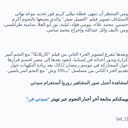
ومن المنتظر أن تنتهي عطلة نيللي كريم فور تحديد موعد نهائي
لاستئناف تصوير فيلم “العميل صفر” والذي يجمعها بالنجوم أكرم
حسني، محمد علاء، بيومي فؤاد، لبلبة، نور أبو العلا، سامية طرابلسي،
ومن تأليف وائل عبدالله وإخراج محمد سامي.
وبعدها تتفرغ لتصوير الجزء الثاني من فيلم “كازبلانكا” مع النجم أمير
كرارة وتدور أحداثه في إسبانيا، لتعود بعدها إلى مصر لحسم قرارها
حول المشاركة في موسم رمضان 2022، بعد زيادة التكهنات حول
تقديم الجزء الثاني من مسلسل “ب100 وش” مع النجم آسر ياسين.
لمشاهدة أجمل صور المشاهير زوروا أنستغرام سيدتي
ويمكنكم متابعة آخر أخبار النجوم عبر تويتر
“سيدتي فن”
[ad_2]