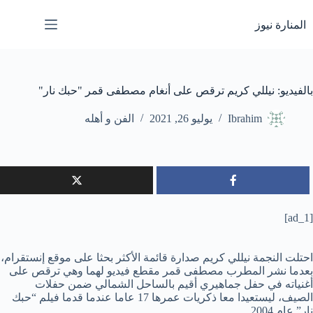
لتجاوز
لى
المنارة نيوز
لمحتوى
بالفيديو: نيللي كريم ترقص على أنغام مصطفى قمر "حبك نار"
Ibrahim
يوليو 26, 2021
الفن و أهله
[ad_1]
احتلت النجمة نيللي كريم صدارة قائمة الأكثر بحثا على موقع إنستقرام،
بعدما نشر المطرب مصطفى قمر مقطع فيديو لهما وهي ترقص على
أغنياته في حفل جماهيري أقيم بالساحل الشمالي ضمن حفلات
الصيف، ليستعيدا معا ذكريات عمرها 17 عاما عندما قدما فيلم “حبك
نار” عام 2004.