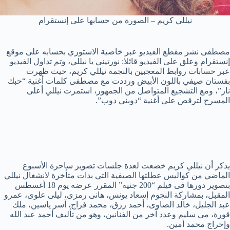
نيللي كريم – الصورة من حسابها على إنستقرام
مصطفى نشر مقطع الفيديو عبر خاصية الاستوري بحسابه على موقع
إنستقرام وعلق على الفيديو قائلا: نورتيني يا نيللي، وتم تداول الفيديو
عبر حسابات روابط المعجبين بالنجمة نيللي كريم، حيث ظهرت
بفستان صيفي باللون الأبيض ورددت مع مصطفى كلمات أغنية “حبك
نار”، ومع التشجيع المتواصل من الجمهور، استمرت نيللي أعلى
المسرح لترقص على أغنية “دوبني دوب”.
يذكر أن نيللي كريم خضعت لعدة جلسات تصوير ساحرة الأسبوع
الماضي من كواليس عطلتها الصيفية التي بدات متأخرة لانشغال نيللي
بتصوير دورها فى فيلم “200 جنيه” المقرر عرضه يوم 18 أغسطس
المقبل، بمشاركة النجوم إسعاد يونس، هانى رمزى، ليلى علوى، عمرو
عبد الجليل، خالد الصاوى، أحمد رزق، محمد فراج، آسر ياسين، ملك
قورة، مى سليم وعدد آخر من الفنانين، وهو من تأليف أحمد عبد الله
وإخراج محمد أمين.