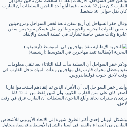
وأعلن خفر السواحل، الأربعاء، إنقاذ 12 شخصا، لكن ناجين قالوا إن
القارب كان يقل 32 شخصا، فيما أبلغ أحد الناجين السلطات أن القارب
كان يقل حوالي 50 شخصا.
وقال خفر السواحل إن أربع سفن تابعة لخفر السواحل ومروحيتين
تابعتين للقوات البحرية والجوية وطائرة نقل عسكرية وخمس سفن
عابرة وثلاث سفن خاصة تشارك في عملية البحث والإنقاذ.
البحرية الإيطالية تنقذ مهاجرين في المتوسط (أرشيفية)
وذكر خفر السواحل أن العملية بدأت ليلة الثلاثاء بعد تلقي معلومات
تفيد بتعطل محرك قارب يقل مهاجرين وبدأت المياه تدخل القارب في
وقت لاحق جنوب فوليغاندروس.
وأشار خفر السواحل إلى أن الأفراد الذين تم إنقاذهم استخدموا قاربا
أصغر كان على متن القارب الكبير، وأن اثنين فقط من الـ 12 كانا
يرتديان سترات نجاة. وأبلغ الناجون السلطات أن القارب غرق في وقت
لاحق.
وتشكل اليونان إحدى أكثر الطرق شهرة إلى الاتحاد الأوروبي للأشخاص
الفارين من الصراع والفقر في آسيا والشرق الأوسط وإفريقيا، ويحاول