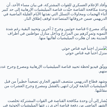
وأفاد الإعلام العسكري للقوات المشتركة، في بيان مساء الأحد، أن
وحدة مكافحة القناصة حيَّدت قناصة الميليشيات الإرهابية إلى حد كبير
أثناء الهجمات ومحاولات التسلل التي نفذتها الأيام القليلة الماضية في
الدريهمي ضمن خروقاتها المتصاعدة لوقف إطلاق النار.
وأكد مصرع 6 قناصة حوثيين وجرح 2 آخرين وتحييد البقية رغم شدة
التمويه وتمركزهم بين المزارع وداخل منازل مواطنين في أطراف
المدينة بعد أن هجَّرت الميليشيات أهاليها منها.
منزل اختبأ فيه قناص حوثي
ووثّق فيديو لحظة تحييد قناصة الميليشيات الإرهابية ومصرع وجرح عدد
منهم.
وشهد قطاع الدريهمي منتصف الشهر الجاري تصعيداً خطيراً من قبل
الميليشيات التابعة لإيران انتهى بالفشل ومصرع وجرح العشرات من
مقاتليها.
يُشار إلى أن وحدة مكافحة القناصة في القوات المشتركة تخلصت
الشهر الماضي من دفعة قناصة أخرى زرعتها الميليشيات الحوثية في