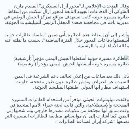
وقال المتحدث الإعلامي لـ”محور آزال العسكري” المقدم مازن
الشوكي أن الدفاعات الجوية التابعة لمحور آزال تمكنت من إسقاط
طائرة مسيرة حوثية كانت تستهدف مواقع تمركز الجيش الوطني في
مديرية باقم في محافظة صعدة المعقل الرئيس للميليشيات الحوثية.
وأشار إلى أن إسقاط هذه الطائرة يأتي ضمن “سلسلة طائرات حوثية
أسقطتها دفاعات المحور خلال الفترة الماضية”، بحسب ما نقلته عنه
وكالة الأنباء اليمنية الرسمية.
طائرة مسيرة حوثية أسقطها الجيش اليمني مؤخراً (أرشيفية)
يأتي ذلك بعد ساعات من إعلان تحالف دعم الشرعية في اليمن،
السبت، عن اعتراض وتدمير طائرة بدون طيار مفخخة، حاولت
استهداف مطار أبها الدولي أطلقتها الميليشيا الحوثية.
وكثفت ميليشيات الحوثي مؤخراً من استخدام الطائرات المسيرة
المفخخة والاستطلاعية، والتي قالت لجنة خبراء الأمم المتحدة في
وقت سابق أنها مجمّعة من مكونات مصدرها خارجي وتم شحنها إلى
اليمن. كما أشارت إلى أن مواصفاتها مطابقة للطائرات المسيرة التي
تصنعها “شركة إيران لصناعة الطائرات”.