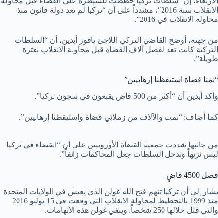
الأربعاء، إن “سلطات تركيا خططت للسيطرة على القضاء قبل محاولة
الانقلاب سنة 2016″، مشدداً على أن “تركيا لم تعد دولة قانون منذ
محاولة الانقلاب في 2016”.
من جهته، أوضح القاضي التركي اللاجئ يافوز أيدين، أن “السلطات
التركية كانت تعد لفصل آلاف القضاة قبل محاولة الانقلاب بفترة
طويلة”.
“نمنا قضاة استيقظنا إرهابيين”
وأكد أيدين أن “أكثر من 500 قاض يقبعون في سجون تركيا”.
كما أضاف: “نمت والآلاف من زملائي قضاة واستيقظنا إرهابيين”.
من جانبها شددت جمعية القضاة الأوروبيين على أن “القضاء في تركيا
ليس نزيهاً وتدخل السلطات جعل المحاكمات زائفاً”.
فصل 4500 قاضٍ
يشار إلى أن تركيا تتهم فتح الله غولن الذي يعيش في الولايات المتحدة
منذ 1999 بالتخطيط لمحاولة الانقلاب التي وقعت في 15 يوليو 2016
والتي قتل خلالها 250 شخصاً. وينفي غولن هذه الاتهامات.