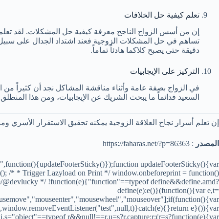
تعلم كيفية حل الخلافات
إن من أسس الزواج الناجح معرفة كيفية حل المشكلات. لقد تعلم 
دقيقة حتى يصبح كلاكما هادئاً تماماً.
التركيز على الإيجابيات
في الزواج بصفة عامة وأثناء مناقشة المشاكل نجد أن كثيراً من ا
السعيد فدائماً ما يبحث الشريك عن الإيجابيات، ومن هذا المنطلق
إن تعلم أسرار نجاح العلاقة الزوجية يمكنه تحقيق الاستقرار الأسري وم
المصدر
: https://faharas.net/?p=86363
ad",function(){updateFooterSticky()});function updateFooterSticky(){var
(); /* * Trigger Lazyload on Print */ window.onbeforeprint = function()
.com/@devlucky */ !function(e){"function"==typeof define&&define.amd?
define(e):e()}(function(){var e,t=
usemove","mouseenter","mousewheel","mouseover"];if(function(){var
),window.removeEventListener("test",null,t)}catch(e){}return e}()){var
,s="object"==typeof r&&null!==r,u=s?r.capture:r;(r=s?function(e){var