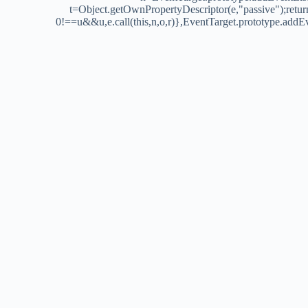
t=Object.getOwnPropertyDescriptor(e,"passive");retur
0!==u&&u,e.call(this,n,o,r)},EventTarget.prototype.addE