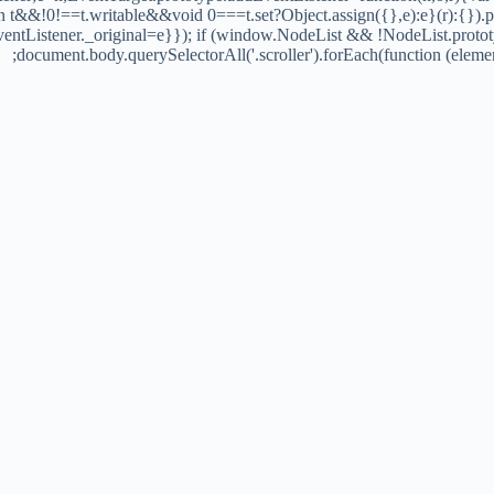
n t&&!0!==t.writable&&void 0===t.set?Object.assign({},e):e}(r):{}).p
ventListener._original=e}}); if (window.NodeList && !NodeList.proto
document.body.querySelectorAll('.scroller').forEach(function (eleme