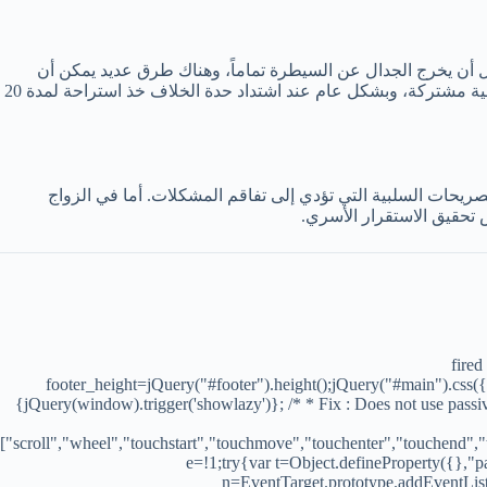
ل أن يخرج الجدال عن السيطرة تماماً، وهناك طرق عديد يمكن أن
تساهم في حل المشكلات الزوجية فعند اشتداد الجدال على سبيل المثال يمكن استخدام الفكاهة أو محاولة تهدئة الأمور والبحث عن أرضية مشتركة، وبشكل عام عند اشتداد حدة الخلاف خذ استراحة لمدة 20
صريحات السلبية التي تؤدي إلى تفاقم المشكلات. أما في الزواج
 تحقيق الاستقرار الأسري.
fired
footer_height=jQuery("#footer").height();jQuery("#main").css({'
{jQuery(window).trigger('showlazy')}; /* * Fix : Does not use pass
["scroll","wheel","touchstart","touchmove","touchenter","touchen
e=!1;try{var t=Object.defineProperty({},"p
n=EventTarget.prototype.addEventListe