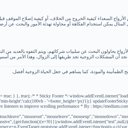
الأزواج السعداء كيفية الخروج من الخلاف، أو كيفية إصلاح الموقف قب
لأزواج يحاولون البحث عن سلبيات شركائهم، ويتم التفوه بالعديد من الت
 نجد أن المشكلات الزوجية تجد طريقها إلى الزوال، وهذا الأمر من أسس
نح الطمأنينة والمودة، كما يساهم في جعل الحياة الزوجية أفضل.
 = true; } }, true); /* * Sticky Footer */ window.addEventListener("lo
min-height':'calc(100vh - '+footer_height+'px)'});} updateFooterSticky
ive listeners to improve scrolling performance * By : https://medium
d","touchleave","mouseout","mouseleave","mouseup","mousedown","mo
assive",{get:function(){e=!0}});window.addEventListener("test",null,t
ner;e=n,EventTarget.prototype.addEventListener=function(n,o,r){var i