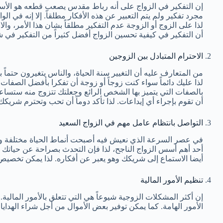
إن التفكير في الزواج على أنه رباط مقدس يصعب قطعه هو الأساس
مجرد تفكير ولم يتم التعبير عن هذه الأفكار مطلقاً. إلا إنه في 
لذا على الزوج أو الزوجة عدم التفكير مطلقاً بشان هذا الأمر، و
أن التفكير في كيفية تحسين الزواج أفضل كثيراً من التفكير في ش
الاحترام المتبادل بين الزوجين
من المتعارف عليه أن التغيير سنة الحياة، والناس يتغيرون حتماً ب
لذا عليك دائماً سواء كنت زوجاً أو زوجة أن تفكرا بأفضل الصفات 
بالصفات التي يتميز بها الشخص الرائع وجعلتك تتزوج منه ستساعد
أن تقوم بإجراء أي إيداعات. لذا تأكد دوماً أن تحب وتحترم شريك
التواصل بانتظام عامل مهم في الزواج السعيد
في عصر السرعة الذي نعيش فيه أصبحت أنماط الحياة مختلفة وسر
أحد أهم أسس الزواج الناجح، لذا فإن التحدث بصراحة عن حياتك و
أيضا الاستماع إلى شريكك وهو يعبر عن أفكاره. لذا يمكن تخصيص 30 دقيقة يومياً للتواصل دون أية مقاطعات أو مشتتا
تنظيم الأمور المالية
إن أكثر المشكلات الزوجية شيوعاً هي التي تتعلق بالأمور المال
الأمور الهامة. كما يمكن توفير بعض الأموال من أجل شراء الهدايا 