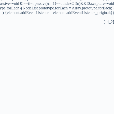
assive=void 0!==(i=r.passive)?i:-1!==t.indexOf(n)&&!0,r.capture=void
type.forEach){NodeList.prototype.forEach = Array.prototype.forEach;}
nt) {element.addEventListener = element.addEventListener._original;});
[ad_2]