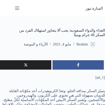
لتجاوز
لى
المنارة نيوز
لمحتوى
الغذاء والدواء السعودية: يجب ألا يتجاوز استهلاك الفرد من
السكر 48 جرام يوميًا
Ibrahim
مايو 4, 2021
الأزياء و الموضة
[ad_1]
يتميّز السكر بمذاقه الحلو، وتعدّ الكربوهيدرات أحد مكوّناته القابلة
للذوبان بسهولة التي هي تحتوي على الكربون، والهيدروجين،
والأكسجين، ويُعتبر السكّر الأبيض أحد المكوّنات الأساسيّة لكلّ مطبخ،
ويدخل في عمليّات الطهي، وتحضير الحلويّات المختلفة، ولكن الإفراط