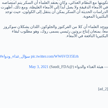
تكوينها مع النظام الغذائي، وكان يعتقد العلماء أن السكر يتم امتصاصه
في الأمعاء الدقيقة ولا يصل أبداً إلى الأمعاء الغليظة، ومع ذلك، أظهرت
الدراسات الحديثة أن السكر يمكن أن ينتقل إلى الكولون، حيث توجد
البكتيريا المعوية.
ووجد العلماء أن كلا من الفركتوز والجلوكوز، اللذان يشكلان سوكروز
معاً، يمنعان إنتاج بروتين رئيسي يسمى روك، وهو مطلوب لبقاء
البكتيريا النافعة في الأمعاء.
pic.twitter.com/WW6VD35Erh
#سؤال_غذاء_ودواء
— هيئة الغذاء والدواء (@Saudi_FDA)
May 3, 2021
[ad_2]