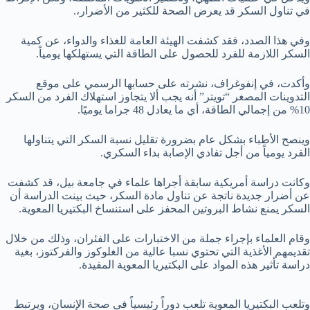
في تناول السكر قد يعرض الصحة للكثير من الأضرار،.
وفي هذا الصدد، فقد كشفت الهيئة العامة للغذاء والدواء، عن كمية
السكر اللازمة للفرد للحصول على الطاقة التي يستهلكها يومياً.
وأكدت، في إنفوغراف، نشرته على حسابها الرسمي على موقع
التدوينات المصغر “تويتر” أنه يجب ألا يتجاوز استهلاك الفرد من السكر
10% من إجمالي الطاقة، أي ما يعادل 48 جراما يوميًا.
وينصح الأطباء بشكل عام بضرورة تقليل نسبة السكر التي يتناولها
الفرد يومياً من أجل تفادي الإصابة بداء السكري.
وكانت دراسة أمريكية سابقة أجراها علماء في جامعة بيل، قد كشفت
عن أضرار جديدة ناتجة عن تناول مادة السكر، حيث بينت الدراسة أن
السكر يمنع نشاط البروتين المحفز على استنساخ البكتيريا المعوية.
وقام العلماء بإجراء جملة من الاختبارات على الفئران، وذلك من خلال
تقديمهم الأغذية التي تحتوي نسبا عالية من الغلوكوز والفركتوز، بغية
دراسة تأثير هذه المواد على البكتيريا المعوية المفيدة.
وتلعب البكتيريا المعوية تلعب دوراً رئيسياً في صحة الإنسان، ويرتبط