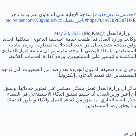
#خدمة_عدلية_جديدة
| نمذجة الإجابة على الدعاوى عبر بوابة ناجز
https://t.co/KkPiDn7UkR
#ناجز_يغنيك
pic.twitter.com/X0gvaSMv2z
— وزارة العدل (@MojKsa)
May 23, 2021
وكانت وزارة العدل قد أطلقت خدمة “صحيفة الدعوى” بشكلها الجديد
وفق نمذجة جديدة تقلل من عدد المدخلات المطلوبة، وتربط بيانات
المستفيدين بالنفاذ الوطني الموحد، ما يسهم في سرعة قبول الدعاوى
المكتملة والتيسير على المستفيدين، ورفع كفاءة الخدمات العَدْلية.
وجرى بناء صحيفة الدعوى الجديدة بعد رصد أبرز الصعوبات التي تواجه
المستفيدين عند تقديم الدعاوى إلكترونياً.
يذكر أن وزارة العدل تعمل بشكل مستمر على تطوير خدماتها، وسبق
أن أعلن وزير العدل، أنه سيتم تطبيق الذكاء الاصطناعي في القضاء
خلال العام الجاري، ما يعزز من كفاءة العمل والأداء ويطور الخدمات
بما يحقق رضا المستفيدين.
[ad_2]