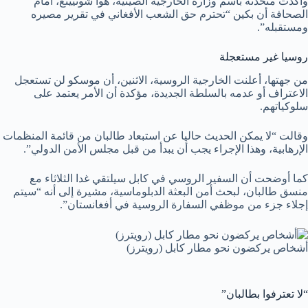
وأكدت متحدثة باسم وزارة الخارجية الصينية، هوا شونيينغ، أمام
الصحافة أن بكين “تحترم حق الشعب الأفغاني في تقرير مصيره
ومستقبله”.
روسيا غير مستعجلة
من جهتها، أعلنت الخارجية الروسية، الاثنين، أن موسكو لن تستعجل
الاعتراف أو عدمه بالسلطة الجديدة، مؤكدة أن الأمر يعتمد على
سلوكياتهم.
وقالت “لا يمكن الحديث حاليا عن استبعاد طالبان من قائمة المنظمات
الإرهابية، وهذا الإجراء يجب أن يبدأ من قبل مجلس الأمن الدولي”.
كما أوضحت أن السفير الروسي في كابل سيلتقي غدا الثلاثاء مع
منسق طالبان، لبحث أمن البعثة الدبلوماسية، مشيرة إلى أنه “سيتم
إجلاء جزء من موظفي السفارة الروسية في أفغانستان”.
أشخاص يركضون نحو مطار كابل (رويترز)
“لا تعترفوا بطالبان”