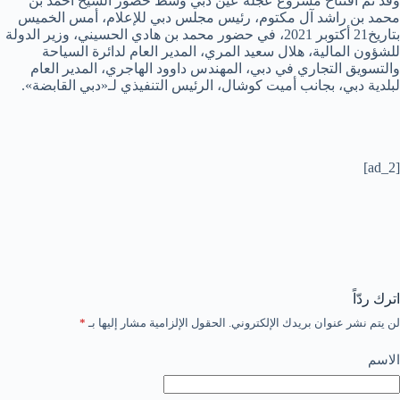
وقد تم افتتاح مشروع عجلة عين دبي وسط حضور الشيخ أحمد بن
محمد بن راشد آل مكتوم، رئيس مجلس دبي للإعلام، أمس الخميس
بتاريخ21 أكتوبر 2021، في حضور محمد بن هادي الحسيني، وزير الدولة
للشؤون المالية، هلال سعيد المري، المدير العام لدائرة السياحة
والتسويق التجاري في دبي، المهندس داوود الهاجري، المدير العام
لبلدية دبي، بجانب أميت كوشال، الرئيس التنفيذي لـ«دبي القابضة».
[ad_2]
اترك ردّاً
لن يتم نشر عنوان بريدك الإلكتروني.
الحقول الإلزامية مشار إليها بـ
*
الاسم