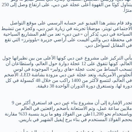
يتناول كوبًا من القهوة أعلى عجلة عين دبي، على ارتفاع وصل إلى 250
مترًا.
وقد قام بنشر هذا الفيديو عبر حسابه الرسمي على موقع التواصل
الاجتماعي تويتر، موضحًا تجربته في زيارة عين دبي، وكجزء من تنشيط
السياحة في دبي، يُذكر أن «عين دبي» تعد من أهم المشاريع السياحية
في محفظة دبي والتي أقيمت على أراضي جزيرة «بلووترز» التي تقع
في المقابل لسواحل دبي.
يأتي التركيز على مشروع عين دبي كونها الأعلى من بين نظيراتها حول
العالم، كونها تتفوق على 12 عجلة دوارة حول العالم، واستطاعان أن
تسحب البساط من تحت عجلة «هاي رولير» الموجودة في لوس
أنجلوس الأمريكية، وتعد عجلة عين دبي مزودة بشاشة LED، الأضخم
في العالم، لتتسع لأكثر من 1400 راكب من خلال 48 كبسولة في كل
دورة لها، وتستغرق دورة الدوران الواحدة 38 دقيقة.
تجدر الإشارة إلى أن مشروع بناء عين دبي قد استغرق أكثر من 9
ملايين ساعة عمل، وتم الاستعانة بأضخم رافعتين في العالم
وباستخدام نحو 11,200طن من الفولاذ وهو ما يزيد بنسبة 33% مقارنة
بحجم الفولاذ المستخدم في بناء برج إيفيل الشهير في باريس.