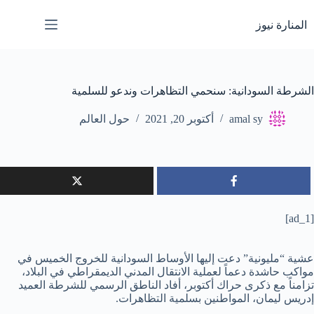
لتجاوز
لى
المنارة نيوز
لمحتوى
الشرطة السودانية: سنحمي التظاهرات وندعو للسلمية
amal sy
أكتوبر 20, 2021
حول العالم
[ad_1]
عشية “مليونية” دعت إليها الأوساط السودانية للخروج الخميس في
مواكب حاشدة دعماً لعملية الانتقال المدني الديمقراطي في البلاد،
تزامناً مع ذكرى حراك أكتوبر، أفاد الناطق الرسمي للشرطة العميد
إدريس ليمان، المواطنين بسلمية التظاهرات.