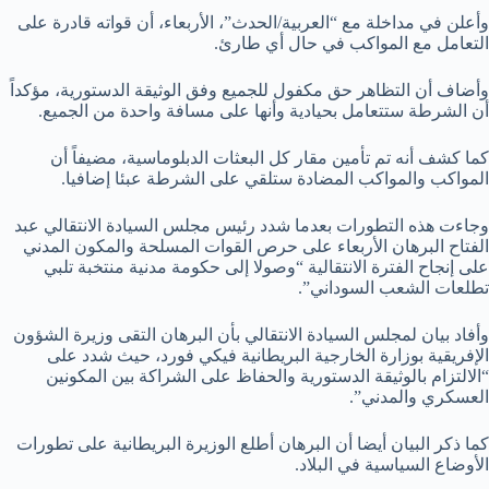
وأعلن في مداخلة مع “العربية/الحدث”، الأربعاء، أن قواته قادرة على
التعامل مع المواكب في حال أي طارئ.
وأضاف أن التظاهر حق مكفول للجميع وفق الوثيقة الدستورية، مؤكداً
أن الشرطة ستتعامل بحيادية وأنها على مسافة واحدة من الجميع.
كما كشف أنه تم تأمين مقار كل البعثات الدبلوماسية، مضيفاً أن
المواكب والمواكب المضادة ستلقي على الشرطة عبئا إضافيا.
وجاءت هذه التطورات بعدما شدد رئيس مجلس السيادة الانتقالي عبد
الفتاح البرهان الأربعاء على حرص القوات المسلحة والمكون المدني
على إنجاح الفترة الانتقالية “وصولا إلى حكومة مدنية منتخبة تلبي
تطلعات الشعب السوداني”.
وأفاد بيان لمجلس السيادة الانتقالي بأن البرهان التقى وزيرة الشؤون
الإفريقية بوزارة الخارجية البريطانية فيكي فورد، حيث شدد على
“الالتزام بالوثيقة الدستورية والحفاظ على الشراكة بين المكونين
العسكري والمدني”.
كما ذكر البيان أيضا أن البرهان أطلع الوزيرة البريطانية على تطورات
الأوضاع السياسية في البلاد.