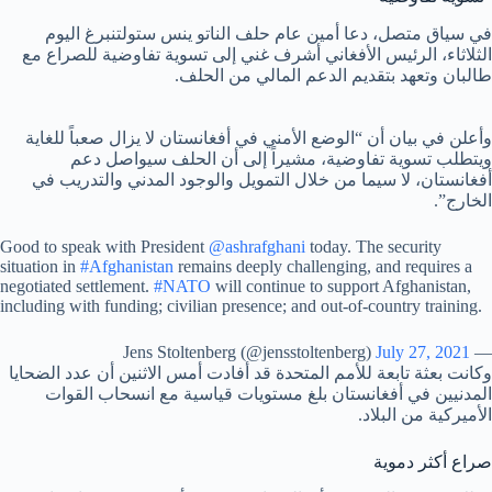
في سياق متصل، دعا أمين عام حلف الناتو ينس ستولتنبرغ اليوم
الثلاثاء، الرئيس الأفغاني أشرف غني إلى تسوية تفاوضية للصراع مع
طالبان وتعهد بتقديم الدعم المالي من الحلف.
وأعلن في بيان أن “الوضع الأمني ​​في أفغانستان لا يزال صعباً للغاية
ويتطلب تسوية تفاوضية، مشيراً إلى أن الحلف سيواصل دعم
أفغانستان، لا سيما من خلال التمويل والوجود المدني والتدريب في
الخارج”.
Good to speak with President
@ashrafghani
today. The security
situation in
#Afghanistan
remains deeply challenging, and requires a
negotiated settlement.
#NATO
will continue to support Afghanistan,
including with funding; civilian presence; and out-of-country training.
July 27, 2021
— Jens Stoltenberg (@jensstoltenberg)
وكانت بعثة تابعة للأمم المتحدة قد أفادت أمس الاثنين أن عدد الضحايا
المدنيين في أفغانستان بلغ مستويات قياسية مع انسحاب القوات
الأميركية من البلاد.
صراع أكثر دموية