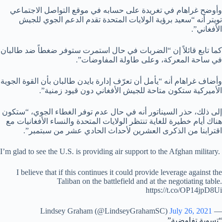
وأوضح غراهام في تغريدة على حسابه في موقع التواصل الاجتماعي
تويتر أنه “سعيد برؤية الولايات المتحدة تقدم الدعم الجوي للجيش
الأفغاني”.
كما تابع قائلاً إن “الضربات في حال استمرت ستوفر ضغطاً ضد طالبان
في ساحة المعركة، وعلى طاولة المفاوضات”.
وأضاف غراهام أنه “يأمل أن تعرّف إدارة بايدن طالبان بأن القوة الجوية
الأميركية ستكون متاحة للجيش الأفغاني دون قيود زمنية”.
إلى ذلك، حذر السيناتور أنه في حال عدم توفر الغطاء الجوي، “ستكون
هناك أيام خطيرة للغاية تنتظر الولايات المتحدة والنساء الأفغانيات مع
اقترابنا من الذكرى العشرين لأحداث الحادي عشر من سبتمبر”.
I’m glad to see the U.S. is providing air support to the Afghan military.
I believe that if this continues it could provide leverage against the
Taliban on the battlefield and at the negotiating table.
https://t.co/OP14jpD8Ui
July 26, 2021
— Lindsey Graham (@LindseyGrahamSC)
“تسوية تفاوضية”