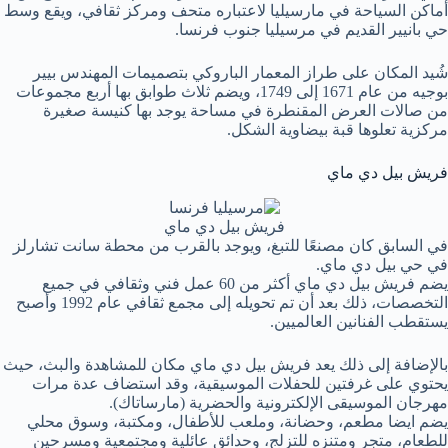
أماكن السياحة في مارسيليا لاعتباره متحف ومركز ثقافي، ويقع وسط
حي بانيير القديم في مرسيليا جنوب فرنسا.
شُيد المكان على طراز المعمار الباروكي بتصميمات المهندس بيير
بوجيه من عام 1671 إلى 1749، ويضم ثلاث طوابق بها أربع مجموعات
من صالات العرض المقنطرة في مساحة يوجد بها كنيسة صغيرة
مركزية تعلوها قبة بيضاوية الشكل.
فريش بيل دي ماي
فريش بيل دي ماي
في السابق كان مصنعًا للتبغ، ويوجد بالقرب من محطة سانت تشارلز
في حي بيل دي ماي.
يضم فريش بيل دي ماي أكثر من 60 عمل فني وثقافي في جميع
التخصصات، ذلك بعد أن تم تحويله إلى مجمع ثقافي عام 1992 وأصبح
يستقطب الفنانين العالميين.
بالإضافة إلى ذلك يعد فريش بيل دي ماي مكان للمشاهدة والبث، حيث
يحتوي على غرفتين للحفلات الموسيقية، وقد استضاف عدة مرات
مهرجان الموسيقى الإلكترونية والحضرية (مارساتاك).
يضم ايضا مطعم، وحضانة، وملعب للأطفال، ومكتبة، وسوق محلي
للطعام، متجر ومتنزه للتزلج، وحدائق عائلية ومجتمعية ومسرحين