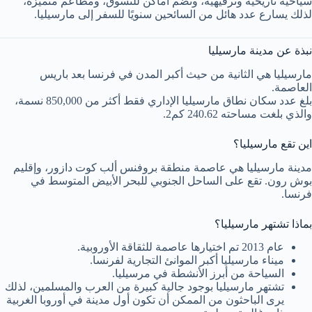
سياحية تاريخية وترفيهية، وتضم اماكن للتسوق، ومطاعم متميزة،
لذلك يسارع عدد هائل من السائحين سنويًا للسفر إلى مارسيليا.
نبذة عن مدينة مارسيليا
مارسيليا هي الثانية من حيث أكبر المدن في فرنسا بعد باريس
العاصمة.
بلغ عدد سكان نطاق مارسيليا الإداري فقط أكثر من 850,000 نسمة،
والذي بلغت مساحته 240.62 كم2.
اين تقع مارسيليا؟
مدينة مارسيليا هي عاصمة منطقة بروفنس ألب كوت دازور، وإقليم
بوش رون. تقع على الساحل الجنوبي للبحر الأبيض المتوسط في
فرنسا.
بماذا تشتهر مارسيليا؟
عام 2013 تم اختيارها عاصمة للثقاقة الأوروبية.
ميناء مارسيليا أكبر الموانئ التجارية لفرنسا.
السياحة من أبرز الأنشطة في مرسيليا.
تشتهر مارسيليا بوجود جالية كبيرة من العرب والمسلمين، لذلك
يرى الباحثون من الممكن أن تكون أول مدينة في أوروبا الغربية