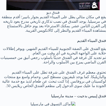
فندق ديو
يقع في مكان مثالي يطل على الميناء القديم بجوار بانيير؛ أقدم منطقة
في مرسيليا. يوجد الفندق في نصب تذكاري تاريخي مدرج يعود تاريخه
إلى القرن الثامن عشر. يمكنك الاسترخاء بعد يوم حافل بالاستمتاع
بمشاهدة الميناء القديم والنظر إلى كالانكويس القريبة.
فندق الميناء القديم
يقع الفندق على الضفة الجنوبية للميناء القديم الشهير، ويوفر إطلالات
خلابة على الواجهة البحرية في أي وقت من العام.
تم تجديد كل غرفة في الفندق حديثًا بأسلوب رجعي أنيق من خمسينيات
القرن الماضي يمزج بين الأسلوب والراحة.
تحتوي معظم غرف الفندق على شرفة تطل على الميناء القديم
والبازيليكا. كما يوجد تليفزيون مسطح كبير، وحمام واسع مع منتجات
لوكسيتان في بروفانس. إذا كنت تبحث عن طعام لذيذ مع خدمة عالية
الجودة ما عليك سوى الدخول إلى مطعم الفندق الخاص ريلايس 50.
فندق إيبيس بدجيت – مدينة مارسيليا