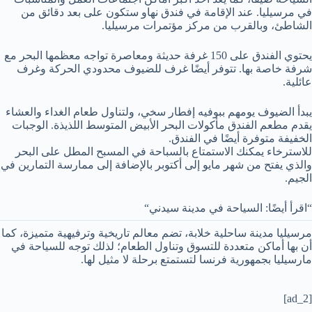
في مرسيليا. عند الإقامة في فندق نهاو ستكون على بعد دقائق من
الشاطئ، وبالقرب من مركز مؤتمرات مرسيليا.
يحتوي الفندق على 150 غرفة حديثة ومعاصرة تواجه معظمها البحر مع
شرفة خاصة بها. تتوفر أيضًا غرف للضيوف محدودي الحركة وغرف
عائلية.
يبدأ الضيوف يومهم ببوفيه إفطار سخي، ولتناول طعام الغداء والعشاء
يقدم مطعم الفندق مأكولات البحر الأبيض المتوسط اللذيذة. الوجبات
الخفيفة متوفرة أيضًا في الفندق.
للاسترخاء يمكنك الاستمتاع بالسباحة في المسبح المطل على البحر
والذي يفتح من شهر مايو إلى أكتوبر بالإضافة إلى ممارسة التمارين في
الجيم.
“اقرأ أيضًا: السياحة في مدينة سيدني“
مرسيليا مدينة ساحلية خلابة، تضم معالم تاريخية وترفيهية متميزة، كما
أن بها أماكن متعددة للتسوق وتناول الطعام؛ لذلك توجه للسياحة في
مارسيليا بجمهورية فرنسا لتستمتع برحلة لا مثيل لها.
[ad_2]