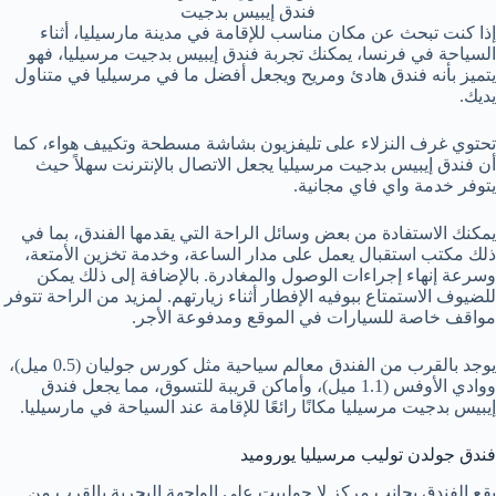
فندق إيبيس بدجيت
إذا كنت تبحث عن مكان مناسب للإقامة في مدينة مارسيليا، أثناء
السياحة في فرنسا، يمكنك تجربة فندق إيبيس بدجيت مرسيليا، فهو
يتميز بأنه فندق هادئ ومريح ويجعل أفضل ما في مرسيليا في متناول
يديك.
تحتوي غرف النزلاء على تليفزيون بشاشة مسطحة وتكييف هواء، كما
أن فندق إيبيس بدجيت مرسيليا يجعل الاتصال بالإنترنت سهلاً حيث
يتوفر خدمة واي فاي مجانية.
يمكنك الاستفادة من بعض وسائل الراحة التي يقدمها الفندق، بما في
ذلك مكتب استقبال يعمل على مدار الساعة، وخدمة تخزين الأمتعة،
وسرعة إنهاء إجراءات الوصول والمغادرة. بالإضافة إلى ذلك يمكن
للضيوف الاستمتاع ببوفيه الإفطار أثناء زيارتهم. لمزيد من الراحة تتوفر
مواقف خاصة للسيارات في الموقع ومدفوعة الأجر.
يوجد بالقرب من الفندق معالم سياحية مثل كورس جوليان (0.5 ميل)،
ووادي الأوفس (1.1 ميل)، وأماكن قريبة للتسوق، مما يجعل فندق
إيبيس بدجيت مرسيليا مكانًا رائعًا للإقامة عند السياحة في مارسيليا.
فندق جولدن توليب مرسيليا يوروميد
يقع الفندق بجانب مركز لا جولييت على الواجهة البحرية بالقرب من