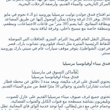
المركز التاريخي، والميناء القديم، وأرصفة الرحلات البحرية.
تم افتتاح فندق جولدن توليب مرسيليا يوروميد ذو الـ 4 نجوم في مايو
2016. يوفر 210 غرفة وجناح يمكن الوصول إليها عن طريق المصاعد
2
وبطاقة المفاتيح، كما يضم 395 متر
من قاعات الاجتماعات، ومطعم،
ومنطقة خاصة مع مسبح داخلي، وغرفة لياقة بدنية.
وسائل النقل العام القريبة؛ الترام، المترو، الحافلات التي الموصلة
للنقاط الرئيسية المثيرة مثل (ستاد فيلودروم، تشانوت بارك، قصر
فرعون، الشواطئ). يتوفر موقف سيارات عام في سيتي بارك يوروميد
سنتر.
فندق ميناء أوقيانوسيا مرسيليا
فندق ميناء أوقيانوسيا مرسيليا
يحتوي الفندق على غرف مكيفة، ويبعد مدة 3 دقائق عن محطة قطار
(سانت تشارلز) بالمترو، وحوالي 50 مترًا فقط من مترو الميناء القديم.
تحتوي جميع غرف ضيوف ميناء مرسيليا القديم على عازل للصوت،
وتليفزيون بشاشة مسطحة مع قنوات الكابل والقنوات الفضائية،
وحمام خاص مع دش إيطالي، كما توجد خدمة الواي فاي المجانية. تطل