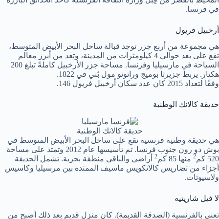
في فرنسا.
أرخبيل فريول
هي مجموعة من أربع جزر توجد قبالة ساحل البحر الأبيض المتوسط،
تقع على بعد حوالي 4 كيلومترات من المدينة، وتعد من أبرز معالم
السياحة في مارسيليا وفرنسا. مساحة جزر الأرخبيل كاملةً تبلغ 200
هكتار. يربط جزيرتا بوميج وراتونو مول بُني في 1822.
وفقًا لتعداد 2015 كان عدد سكان أرخبيل فريول 146.
حديقة كالانك الوطنية
حديقة كالانك الوطنية
هي حديقة وطنية فرنسية تقع على ساحل البحر الأبيض المتوسط في
بوش دو رون جنوب فرنسا. تم تأسيسها عام 2012 وتمتد على مساحة
2
2
520 كم
منها 85 كم
أراضي والباقي منطقة بحرية. تشمل الحديقة
أجزاء من تضاريس كالانكويس ماسيف الممتدة بين مرسيليا وكاسيس
ولاسيوتات.
لا فيل شاريتيه
تعني بالفرنسية (الصدقة القديمة). كان منزل قديم بعد ذلك أصبح من