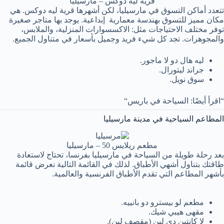
قرية ليه دوكس – مارسيليا
تتعدد أماكن التسوق في مارسيليا، لكن أشهرها قرية ليه دوكس. هي
مكان مميز للتسوق بهندسة معمارية إبداعية. يوجد بها متاجر صغيرة
توفر مختلف الاحتياجات مثل: الاكسسوارات المنزلية، والملابس،
والمجوهرات. تجد كل شيء فريد وجميل بأسعار في متناول الجميع.
ليه هال دو لا ماجور.
جراند ليتورال.
سوق نويل.
“اقرأ أيضًا: السياحة في باريس“
المطاعم السياحية في مدينة مارسيليا
مطعم ريلايس 50 – مارسيليا
بعد رحلة طويلة من السياحة في مارسيليا بفرنسا، تحتاج لاستعادة
طاقتك بتناول أشهي الأطباق. لذلك في القائمة التالية نعرض قائمة
بأشهر المطاعم التي تقدم الأطباق الفرنسية والعالمية.
مطعم لو بيسترو دو بانييه.
مقهى هيبي شيك.
لا كانتين دي لين (مقصف لين).