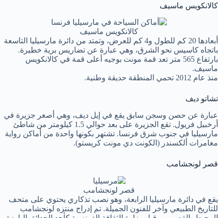
كالانكويس ماسيف
كالانكويس ماسيف
أبعادها 20 كم للطول و4 كم للعرض، وتمتد من دائرة مارسيليا التاسعة
باتجاه كاسيس نحو الشرق، وهي عبارة عن تضاريس برية خطيرة.
بارتفاع 565 متر تعد قمة مونت بوجيه أعلى قمة في كالانكويس
ماسيف.
منذ عام 2012 تحمي المنطقة حديقة وطنية.
تشاتو ديف
عبارة عن حصن وسجن سابق يقع في إيل ديف، وهي أصغر جزيرة في
أرخبيل فريول. تقع الجزيرة على بعد حوالي 1.5 كيلومتر من شاطئ
مارسيليا في جنوب شرق فرنسا. تشتهر بكونها واحدة من أماكن رواية
مغامرات ألكسندر (الكونت دي مونت كريستو).
قصر لونجشامب
قصر لونجشامب
يقع في دائرة مارسيليا الرابعة، وهو نصب تذكاري يحتوي على متحف
للتاريخ الطبيعي وآخر للفنون الجميلة. تم إدراج منتزه لونجشامب
المحيط بالقصر من قِبل وزارة الثقافة الفرنسية كأحد الحدائق البارزة