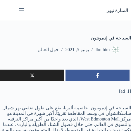
لتجاوز
لى
المنارة نيوز
لمحتوى
السياحة في إدمونتون
Ibrahim
يونيو 5, 2021
حول العالم
[ad_1]
السياحة في إدمونتون، عاصمة ألبرتا، تقع على طول ضفتي نهر شمال
ساسكاتشوان في وسط المقاطعة تقريبًا. أكبر شهرة في المدينة هو
مركز West Edmonton Mall، الذي يعد واحدًا من أكبر مراكز الترفيه
والتسوق في العالم. حتى خلال فصول الشتاء الطويلة والباردة، عندما
تكون درجات الحرارة في المتوسط، لا يزال المتسوقون يغريهم بالبقاء.