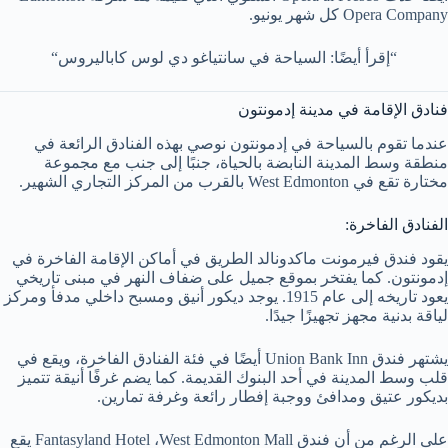
Opera Company كل شهر يونيو.
“إقرأ أيضًا: السياحة في سانتياغو دي لوس كاباليروس“
فنادق الإقامة في مدينة إدمونتون
عندما تقوم بالسياحة في إدمونتون نوصي بهذه الفنادق الرائعة في
منطقة وسط المدينة النابضة بالحياة، جنبًا إلى جنب مع مجموعة
مختارة تقع في West Edmonton بالقرب من المركز التجاري الشهير.
الفنادق الفاخرة:
يقود فندق فيرمونت ماكدونالد الطريق في أماكن الإقامة الفاخرة في
إدمونتون. كما يفتخر بموقع جميل على ضفاف النهر في مبنى تاريخي
يعود تاريخه إلى عام 1915. يوجد ديكور أنيق ومسبح داخلي مدفأ ومركز
لياقة بدنية مجهز تجهيزًا جيدًا.
يشتهر فندق Union Bank Inn أيضًا في فئة الفنادق الفاخرة، ويقع في
قلب وسط المدينة في أحد البنوك القديمة. كما يضم غرفًا أنيقة تتميز
بديكور عتيق ومدافئ ووجبة إفطار رائعة وغرفة تمارين.
على الرغم من أن فندق Fantasyland Hotel ،West Edmonton Mall يقع