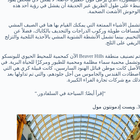
ببطء على طول الطريق عبر الحديقة أن يفشل في رؤية أحد هذه
الوحوش الأشعث الضخمة.
تشمل الأشياء الممتعة التي يمكنك القيام بها هنا في الصيف المشي
لمسافات طويلة وركوب الدراجات والتجديف بالكاياك، فضلاً عن
التخييم. بينما تشمل الأنشطة الشتوية المشي بالأحذية الثلجية والتزلج
الريفي على الثلج.
تم تصنيف منطقة Beaver Hills الآن كمحمية للمحيط الحيوي لليونسكو
وتشمل محمية سماء مظلمة ومحمية للطيور ومركزًا للحياة البرية. في
الأصل كانت موطن قبائل الهنود السارسين، كانت قبيلة كري هي التي
اصطادت القندس والجاموس من أجل جلودهم، والتي تم تداولها بعد
ذلك مع شركات تجارة الفراء الكبيرة.
“إقرأ أيضًا: السياحة في السلفادور.“
3. ويست إدمونتون مول