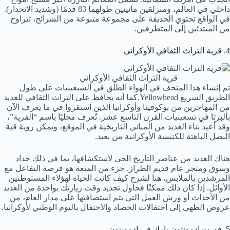
داخلي في العالم، ومنزلقين مائيتين طولهما 83 قدمًا (وشديد الانحدار).
في الواقع تحتوي الحديقة على مجموعة متنوعة من الشرائح، تتراوح
من المبتدئين إلى المتطرفين.
4. قرية التراث الثقافي الأوكراني
قرية التراث الثقافي الأوكراني
تم إنشاء هذا المتحف في الهواء الطلق في السبعينيات على طول
الطريق السريع Yellowhead.كما أنه يحافظ على التراث الثقافي للعديد
من المهاجرين من بوكوفينا وأوكرانيا الذين استقروا في ما يعرف الآن
بألبرتا في تسعينيات القرن التاسع عشر. تُعرف محليًا باسم “القرية”،
وقد أعيد بناء العديد من المباني التاريخية في الموقع، ويمكن رؤية قبة
البصل الباهتة للكنيسة الأوكرانية من بعيد.
هناك العديد من عناصر التاريخ الحي لاستكشافها، بما في ذلك حداد
وسوق ومتجر عام قديم الطراز. جزء من المتعة هو فرصة التفاعل مع
المرشدين بالملابس، هنا لشرح كيف كانت الحياة لهؤلاء المستوطنين
الأوائل. إذا كان ذلك ممكنًا فحاول تحديد وقت زيارتك بواحدة من العديد
من الأحداث أو ورش العمل التي يتم استضافتها على مدار العام، من
عروض الطهي إلى احتفالات الحصاد والاحتفال باليوم الوطني لأوكرانيا.
5. فورت ادمونتون بارك في إدمونتون