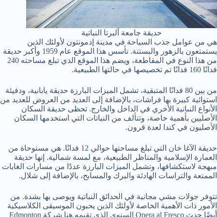
حديقة جامعة ألبرتا النباتية
هي من عوامل جذب السياحة في مدينة إدمونتون لأولئك الذين
يستمتعون بالزهور والبستنة. تأسس هذا الموقع عام 1959 وأكبر حديقة
من هذا النوع في المقاطعة، ويضم هذا الموقع الذي تبلغ مساحته 240
فدانًا 160 فدانًا تم تخصيصها في حالتها الطبيعية.
من بين 80 فدانًا المتبقية، تشمل الميزات البارزة حديقة يابانية، ودفيئة
استوائية كبيرة بها فراشات، بالإضافة إلى العديد من العروض للعديد من
الأنواع النباتية الأخري في الداخل والخارج. تحظى حديقة السكان
الأصليين بأهمية خاصة، وتتألف من النباتات التي استخدمها السكان
الأصليون في كندا لعدة قرون.
حديقة الآغا خان التي تبلغ مساحتها حوالي 12 فدانًا. هي مستوحاة من
العمارة الإسلامية والمناظر الطبيعية، مع لمسة شمالية. إنها حديقة
مبهجة لاستكشافها، وتشمل الميزات البارزة عددًا من مسارات الغابات
الممتعة والتراسات الهادئة والبرك والمسابح، بالإضافة إلى شلال.
تتوفر جولات مشي مجانية في الحدائق النباتية ويوصى بها بشدة. من
الأمور ذات الأهمية الخاصة لأولئك الذين يحبون الموسيقى الكلاسيكية
أيضًا حدث Opera al Fresco السنوي الذي تقيمه هنا شركة Edmonton