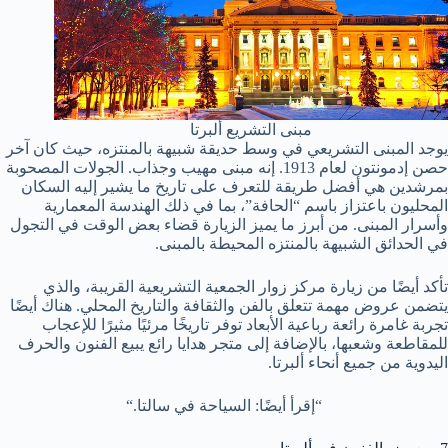
مبنى التشريع ألبرتا
يوجد المبنى التشريعي في وسط حديقة شبيهة بالمنتزه، حيث كان آخر
حصن إدمونتون لعام 1913. إنه مبنى مهيب وجذاب. الجولات المصحوبة
بمرشدين هي أفضل طريقة للتعرف على تاريخ ما يشير إليه السكان
المحليون باعتزاز باسم “الحافة”، بما في ذلك الهندسة المعمارية
وأسرار المبنى. من أبرز ما يميز الزيارة قضاء بعض الوقت في التجول
في الحدائق الشبيهة بالمنتزه المحيطة بالمبنى.
تأكد أيضًا من زيارة مركز زوار الجمعية التشريعية القريبة، والذي
يتضمن عروض مهمة تتعلق بالفن والثقافة والتاريخ المحلي. هناك أيضًا
تجربة غامرة رائعة رباعية الأبعاد توفر تاريخًا مرئيًا مثيرًا للإعجاب
للمقاطعة وشعبها، بالإضافة إلى متجر هدايا رائع يبيع الفنون والحرف
اليدوية من جميع أنحاء ألبرتا.
“إقرأ أيضًا: السياحة في سالتا.“