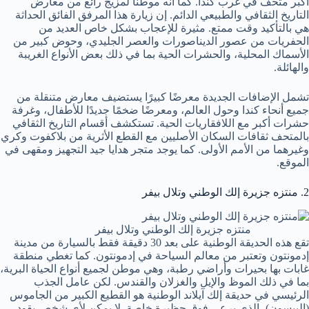
أكبر متحف في غرب كندا. كما أنه موطنًا لمزيج رائع من معارض
التاريخ الثقافي والطبيعي الدائم. إن زيارة هذا المرفق الفائق الحداثة
هي بالتأكيد وقت ممتع. مثيرة للإعجاب بشكل خاص العديد من
الحفريات من عصور الديناصورات والعصر الجليدي، وحوض كبير من
الأسماك المحلية، والحشرات الحية بما في ذلك بعض الأنواع الغريبة
والهائلة.
تشمل الإضافات الجديدة معرضًا كبيرًا يستضيف معارض متنقلة من
جميع أنحاء كندا وحول العالم، ومعرضًا ضخمًا جديدًا للأطفال، وغرفة
حشرات أكبر مع اللافقاريات الحية. تستكشف أقسام التاريخ الثقافي
بالمتحف ثقافات السكان الأصليين مع القطع الأثرية من بلاكفوت وكري
وغيرهما من الأمم الأولى. كما يوجد متجر هدايا جيد التجهيز ومقهى في
الموقع.
2. منتزه جزيرة إلك الوطني وتلال بيفر
منتزه جزيرة إلك الوطني وتلال بيفر
تقع هذه الحديقة الوطنية على بعد 30 دقيقة فقط بالسيارة من مدينة
إدمونتون وتعتبر من معالم السياحة في إدمونتون. كما تغطي منطقة
غابات بها بحيرات وأراضي رطبة، وهي موطن لجميع أنواع الحياة البرية،
بما في ذلك الموظ والإيل والغزلان والقندس. لكن عامل الجذب
الرئيسي في حديقة إلك آيلاند الوطنية هو القطيع الكبير من الجاموس
(البيسون)، الذي يرعى فوق حظيرة خاصة. لا يمكن لأي شخص يقود