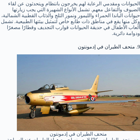
الحيوانات ومقدمي الرعاية لهم يخرجون بانتظام ويتحدثون عن لقاء
الضيوف والتفاعل معهم. تشمل الأنواع الشهيرة التي يجب زيارتها
حيوانات الباندا الحمراء والليمور ونمور الثلج والذئاب القطبية الشمالية،
وكل منها يقع في مناطق ذات طابع خاص لتمثيل بيئتها الطبيعية. تشمل
ألعاب الأطفال في حديقة الحيوانات قوارب التجديف وقطارًا مصغرًا
ودوامة دائرية.
9. متحف الطيران في إدمونتون
متحف الطيران في إدمونتون
يعد متحف الطيران مكانًا لا بد منه لجميع هواة الطيران عند السياحة