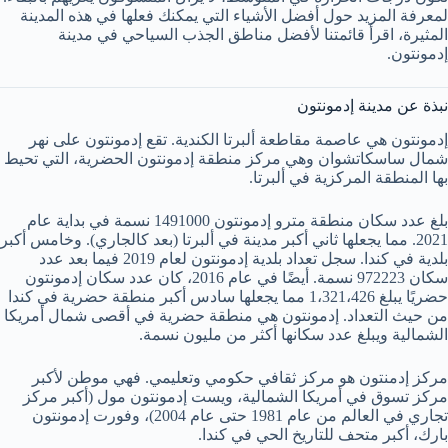
لمعرفة المزيد حول أفضل الأشياء التي يمكنك فعلها في هذه المدينة
المثيرة، اقرأ قائمتنا لأفضل مناطق الجذب السياحي في مدينة
إدمونتون.
نبذة عن مدينة إدمونتون
إدمونتون هي عاصمة مقاطعة ألبرتا الكندية. تقع إدمونتون على نهر
شمال ساسكاتشوان وهي مركز منطقة إدمونتون الحضرية، التي تحيط
بها المنطقة المركزية في ألبرتا.
بلغ عدد سكان منطقة مترو إدمونتون 1491000 نسمة في بداية عام
2021. مما يجعلها ثاني أكبر مدينة في ألبرتا (بعد كالجاري). وخامس أكبر
بلدية في كندا. سجل تعداد بلدية إدمونتون لعام 2019 فيما بعد عدد
سكان 972223 نسمة. أيضًا في عام 2016، كان عدد سكان إدمونتون
حضريًا يبلغ 1،321،426 مما يجعلها سادس أكبر منطقة حضرية في كندا
من حيث التعداد. إدمونتون هي منطقة حضرية في أقصى شمال أمريكا
الشمالية ويبلغ عدد سكانها أكثر من مليون نسمة.
مركز إدمنتون هو مركز ثقافي حكومي وتعليمي. فهي موطن لأكبر
مركز تسوق في أمريكا الشمالية، ويست إدمونتون مول (أكبر مركز
تجاري في العالم من عام 1981 حتى عام 2004)، وفورت إدمونتون
بارك، أكبر متحف للتاريخ الحي في كندا.