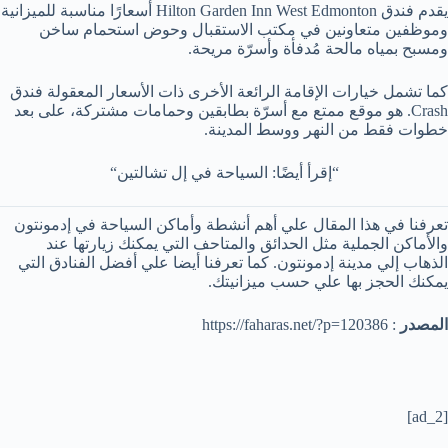
يقدم فندق Hilton Garden Inn West Edmonton أسعارًا مناسبة للميزانية
وموظفين متعاونين في مكتب الاستقبال وحوض استحمام ساخن
ومسبح بمياه مالحة مُدفأة وأسرّة مريحة.
كما تشمل خيارات الإقامة الرائعة الأخرى ذات الأسعار المعقولة فندق
Crash. هو موقع ممتع مع أسرّة بطابقين وحمامات مشتركة، على بعد
خطوات فقط من النهر ووسط المدينة.
“إقرأ أيضًا: السياحة في إل تشالتين“
تعرفنا في هذا المقال علي أهم أنشطة وأماكن السياحة في إدمونتون
والأماكن الجملية مثل الحدائق والمتاحف التي يمكنك زيارتها عند
الذهاب إلي مدينة إدمونتون. كما تعرفنا أيضا علي أفضل الفنادق التي
يمكنك الحجز بها علي حسب ميزانيتك.
المصدر
: https://faharas.net/?p=120386
[ad_2]