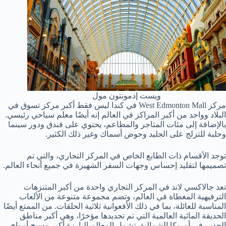
ويست إدمونتون مول
مركز West Edmonton Mall في كندا ليس فقط أكبر مركز تسوق في
البلاد وواحد من أكبر المراكز في العالم إنه أيضًا معلم سياحي رئيسي.
بالإضافة إلى مئات المتاجر والمطاعم، يحتوي على فندق ودور سينما
وحلبة للتزلج على الجليد وحوض أسماك وغير ذلك الكثير.
توجد الأقسام ذات الطابع الخاص في المركز التجاري، والتي تم
تصميمها لتقليد إحساس وجهات السفر الشهيرة في جميع أنحاء العالم.
تعد جالاكسي لاند في المركز التجاري واحدة من أكبر المتنزهات
الترفيهية المغطاة في العالم، وتضم مجموعة متنوعة من الألعاب
المناسبة للعائلة، بما في ذلك الأفعوانية ثلاثية الحلقات. من الممتع أيضًا
الحديقة المائية العالمية التي تم تجديدها مؤخرًا، وهي أكبر مناطق
الجذب في أمريكا الشمالية. تشمل المعالم البارزة أكبر مسبح أمواج