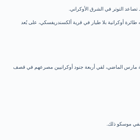
تصاعد التوتر في الشرق الأوكراني.
 عام 2016” قُتل وأصيبت امرأة عمرها يتجاوز 65 عاماً السبت في قصفٍ نفّذته طائرة أوكرانية بلا طيار في قرية ألكسندريفسكي، على بُعد
هاية مارس الماضي، لقي أربعة جنود أوكرانيين مصرعهم في قصف
 نفي موسكو ذلك.