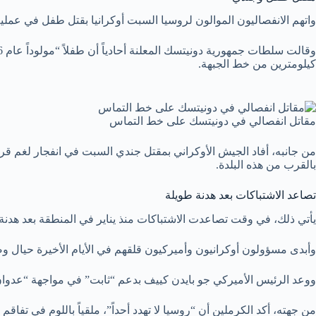
واتهم الانفصاليون الموالون لروسيا السبت أوكرانيا بقتل طفل في عم
كيلومترين من خط الجبهة.
مقاتل انفصالي في دونيتسك على خط التماس
من جانبه، أفاد الجيش الأوكراني بمقتل جندي السبت في انفجار لغم ق
بالقرب من هذه البلدة.
تصاعد الاشتباكات بعد هدنة طويلة
يأتي ذلك، في وقت تصاعدت الاشتباكات منذ يناير في المنطقة بعد هدنة اس
وأبدى مسؤولون أوكرانيون وأميركيون قلقهم في الأيام الأخيرة حيال وص
ووعد الرئيس الأميركي جو بايدن كييف بدعم “ثابت” في مواجهة “عدوان” ر
من جهته، أكد الكرملين أن “روسيا لا تهدد أحداً”، ملقياً باللوم في تفا