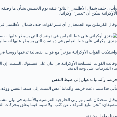
وأبدى حلف شمال الأطلسي “الناتو” قلقه يوم الخميس بشأن ما وصفه ب
الأوكرانية يمكن أن “يدمر” أوكرانيا.
وقال الكرملين يوم الجمعة إن أي نشر لقوات حلف شمال الأطلسي في أوك
جندي أوكراني على خط التماس في دونتسك التي يسيطر عليها انفصالي
واشتبكت القوات الأوكرانية مؤخراً مع قوات انفصالية تدعمها روسيا في منطقة دون
بدء التدريبات على وجه الدقة.
فرنسا وألمانيا تدعوان إلى ضبط النفس
يأتي هذا بينما دعت فرنسا وألمانيا أمس السبت إلى ضبط النفس ووقف تص
مضيفان: “نحن نتابع الموقف عن كثب، ولا سيما فيما يتعلق بتحركات ال
مقتل طفل وجندي