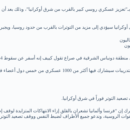
ـ”تعزيز عسكري روسي كبير بالقرب من شرق أوكرانيا”، وذلك بعد أن 
رانيا سيؤدي إلى مزيد من التوترات بالقرب من حدود روسيا، ويجبر مو
ون
باس الشرقية في صراع تقول كييف إنه أسفر عن سقوط 14 ألف قتيل منذ عام 2014.
وقالت القوات المسلحة الأوكرانية في بيان على فيسبوك، السبت،
عيد التوتر فوراً في شرق أوكرانيا.
قوات الروسية، وندعو جميع الأطراف لضبط النفس ووقف تصعيد التوترات