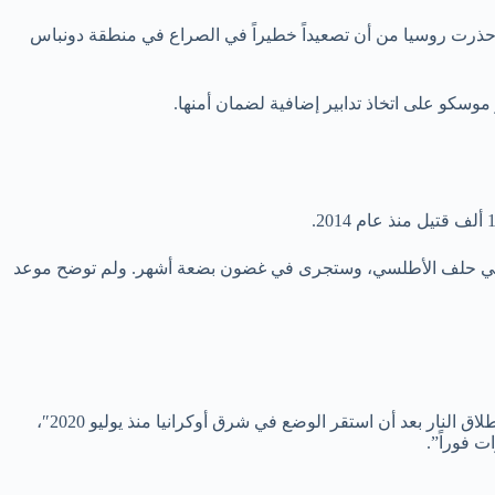
حذرت روسيا من أن تصعيداً خطيراً في الصراع في منطقة دونباس
سكو على اتخاذ تدابير إضافية لضمان أمنها.
 إن التدريبات سيشارك فيها أكثر من 1000 عسكري من خمس دول أعضاء في حلف الأطلسي، وستجرى في غضون بضعة أشهر. ولم توضح موعد
وقال متحدثان باسم وزارتي الخارجية الفرنسية والألمانية في بيان مشترك إن “فرنسا وألمانيا تشعران بالقلق إزاء الانتهاكات المتزايدة لوقف إطلاق النار بعد أن استقر الوضع في شرق أوكرانيا منذ يوليو 2020″،
 فوراً”.