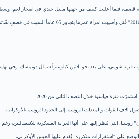
لية قصف، فيما أعلنت كييف من جهتها مقتل جندي في انفجار لغم، وسط 
وقالت سلطات جمهورية دونيتسك المعلنة أحادياً أن طفلاً “مولوداً
رب قرية شومي، على بعد نحو ثلاثين كيلومتراً شمال دونيتسك. وفي ن
تمرّت فترة قياسية خلال النصف الثاني من 2020.
ول آلاف القوات والمعدات الروسية إلى الحدود الروسية-الأوكرانية.
وسيا، التي يُنظر إليها على أنها العرابة العسكرية للانفصاليين، رغم
قم الوضع على “استفزازات متكررة” يُقدم عليها الجيش الأوكراني.