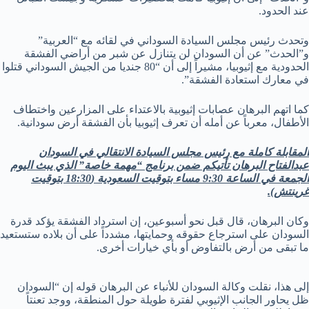
عند الحدود.
وتحدث رئيس مجلس السيادة السوداني في لقائه مع “العربية”
و”الحدث” عن أن السودان لن يتنازل عن شبر من أراضي الفشقة
الحدودية مع إثيوبيا، مشيراً إلى أن “80 جنديا من الجيش السوداني قتلوا
في معارك استعادة الفشقة”.
كما اتهم البرهان عصابات إثيوبية بالاعتداء على المزارعين واختطاف
الأطفال، معرباً عن أمله أن تعرف إثيوبيا بأن الفشقة أرض سودانية.
المقابلة كاملة مع رئيس مجلس السيادة الانتقالي في السودان
عبدالفتاح البرهان تأتيكم ضمن برنامج “مهمة خاصة” الذي يبث اليوم
الجمعة في الساعة 9:30 مساء بتوقيت السعودية (18:30 بتوقيت
غرينتش).
وكان البرهان، قال قبل نحو أسبوعين، إن استرداد الفشقة يؤكد قدرة
السودان على استرجاع حقوقه وحمايتها، مشدداً على أن بلاده ستستعيد
ما تبقى من أرض بالتفاوض أو بأي خيارات أخرى.
إلى هذا، نقلت وكالة السودان للأنباء عن البرهان قوله إن “السودان
ظل يحاور الجانب الإثيوبي لفترة طويلة حول المنطقة، ووجد تعنتاً