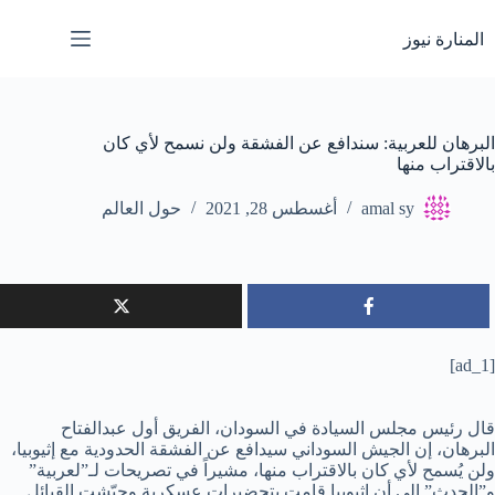
لتجاوز
لى
المنارة نيوز
لمحتوى
البرهان للعربية: سندافع عن الفشقة ولن نسمح لأي كان
بالاقتراب منها
amal sy
أغسطس 28, 2021
حول العالم
[ad_1]
قال رئيس مجلس السيادة في السودان، الفريق أول عبدالفتاح
البرهان، إن الجيش السوداني سيدافع عن الفشقة الحدودية مع إثيوبيا،
ولن يُسمح لأي كان بالاقتراب منها، مشيراً في تصريحات لـ”لعربية”
و”الحدث” إلى أن إثيوبيا قامت بتحضيرات عسكرية وجيّشت القبائل