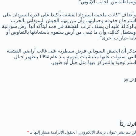
ومماطلة من الجانب الإثيوبي”.
وأضاف “كانت ملحمة استرداد الفشقة تأكيدا على قدرة السودان على
استرجاع حقوقه وحمايتها، وأن من يتهم الجيش السوداني بالحرب
بالوكالة عليه أن يستف تراب الفشقة في فمه ليتأكد أنها أرض سودانية
وستظل كذلك، وأن ما تبقى من أرض سنقوم باستعادتها بالتفاوض أو
بأية خيارات أخرى”.
يذكر أن الجيش السوداني فرض سيطرته على غالب أراضي الفشقة
التي استولت عليها ميليشيات إثيوبية منذ عام 1994 بتطهير جبال
استراتيجية والتمركز فيها مثل جبل أبو طيور.
[ad_2]
اترك ردّاً
لن يتم نشر عنوان بريدك الإلكتروني.
الحقول الإلزامية مشار إليها بـ
*