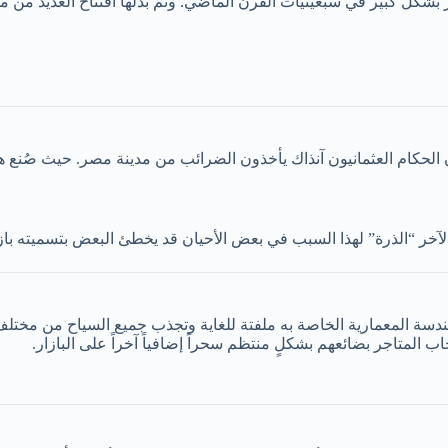
الحكام العثمانيون آنذاك يأخذون الضرائب من مدينة مصر. حيث صُنع هذا 
حرف (L) باللغة الإنكليزية. كما أن الهندسة المعمارية الخاصة به ملفتة للغاية وتجذب 
 المتاجر بضائعهم بشكلٍ منتظم سحراً إضافياً آخراً على البازار.