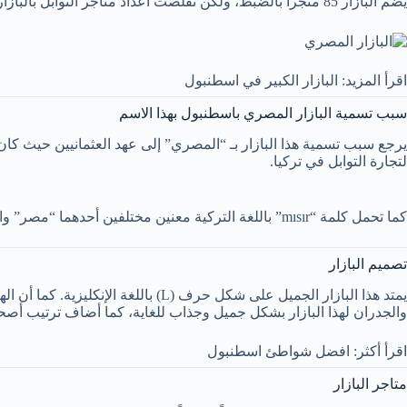
يضم البازار 85 متجراً بالضبط، ولكن تقلصت أعداد متاجر التوابل بالبازار بشكل كبير في سبعينيات القرن الماضي. وتم بدلها افتتاح العديد من متاجر الحلويات والملابس والسجاد والمكسرات والهدايا التذكارية.
اقرأ المزيد: البازار الكبير في اسطنبول
سبب تسمية البازار المصري باسطنبول بهذا الاسم
يرجع سبب تسمية هذا البازار بـ “المصري” إلى عهد العثمانيين حيث كان 
لتجارة التوابل في تركيا.
كما تحمل كلمة “mısır” باللغة التركية معنين مختلفين أحدهما “مصر” والآخر “الذرة” لهذا السبب في بعض الأحيان قد يخطئ البعض بتسميته بازار الذرة.
تصميم البازار
يمتد هذا البازار الجميل على شكل 
والجدران لهذا البازار بشكل جميل وجذاب للغاية، كما أضاف ترتيب أصحاب
اقرأ أكثر: افضل شواطئ اسطنبول
متاجر البازار