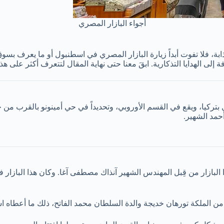
أجواء البازار المصري
بة، فلا تفوت أبداً زيارة البازار المصري في اسطنبول أو ما يعرف بسوق الت
فة إلى الهدايا التذكارية. ابقَ معنا حتى نهاية المقال لتتعرف أكثر على 
تركيا، ويقع في القسم الأوروبي، وتحديداً في حي أمينونو بالقرب من 
مد الشهير.
إلى إلى عام 1660 ميلادي، حيث تم بناء هذا البازار من قِبل المهندس الشهير آنذاك مصطفى آغا