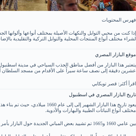
فهرس المحتويات
إذا كنت من محبي التوابل والنكهات الأصيلة بمختلف أنواعها وألوانها الجذا
لشراء مختلف أنواع المنتجات المحلية والتوابل التركية والتقليدية بالإضا
موقع البازار المصري
يتعتبر هذا البازار من أفضل مناطق الجذب السياحي في مدينة اسطنبول ب
عشرين دقيقة إلى نصف ساعة سيراً على الأقدام من مسجد السلطان أح
اقرأ أكثر: قصر توبكابي
تاريخ البازار المصري في اسطنبول
يعود تاريخ هذا البازار الشهير 
مختلف أنواع النباتات الطبية والبهارات والأدوية.
بين عامي 1660 و1665 تم تشييد بعض المباني الجديدة حول البازار بأمر من الملكة تورهان خديجة والدة السلطان محمد الفاتح، ذلك ما أعطاه اسم البازار الجديد آنذاك، وتم تغيير اسمه فيما بعد إلى البازار المصري.