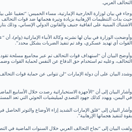
التحالف العربي.
وجاء في بيان لوزارة الخارجية الإمارتية، مساء الخميس: “تعقيبا على بي
حيث بدأت التنظيمات الإرهابية بزيادة وتيرة هجماتها ضد قوات التحالف 
الاشتباك المبنية على اتفاقية جنيف والقانون الدولي الإنساني، وذلك بتاريخ 28 و29 أغسطس 019
وأوضحت الوزارة في بيان لها نشرته وكالة الأنباء الإماراتية (وام)، أ
القوات أي تهديد عسكري، وقد تم تنفيذ الضربات بشكل محدد”.
وأوضح البيان أن “استهداف قوات التحالف تم عبر مجاميع مسلحة تقوده
التحالف، وعليه تم استخدام حق الدفاع عن النفس لحماية القوات وضمان أ
وشدد البيان على أن دولة الإمارات “لن تتوانى عن حماية قوات التحالف
وأشار البيان إلى أن “الأجهزة الاستخباراتية رصدت خلال الأسابيع الماض
في اليمن، ويهدد كذلك جهود التصدي لميليشيات الحوثي التي تعد المستفي
وأشار البيان إلى “قلق الإمارات الشديد إزاء الأوضاع والتوتر الحاصل 
بقوة لتنفيذ هجماتها الإرهابية”.
ولفت البيان إلى “نجاح التحالف العربي خلال السنوات الماضية في التص