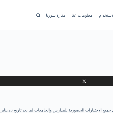
استخدام
معلومات عنا
منارة سوريا
بدءا من تاريخ 17 يناير المقبل وحتى 21 من نفس الشهر 2022، قررت دولة الإمارات تمديد فترة الدراسة عن بعد لمدة أسبوع، بالتزامن مع تأجيل جميع الاختبارات الحضورية للمدارس والجامعات لما بعد تاريخ 28 يناير