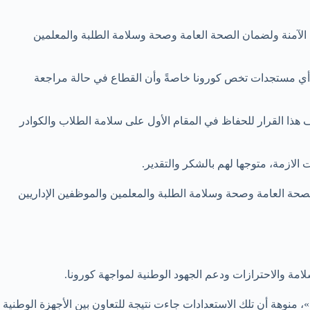
ة الآمنة ولضمان الصحة العامة وصحة وسلامة الطلبة والمعلمين
 مع أي مستجدات تخص كورونا خاصةً وأن القطاع في حالة مراجعة
 هذا القرار للحفاظ في المقام الأول على سلامة الطلاب والكوادر
لازمة، متوجها لهم بالشكر والتقدير.
الصحة العامة وصحة وسلامة الطلبة والمعلمين والموظفين الإداريين
امة والاحترازات ودعم الجهود الوطنية لمواجهة كورونا.
وأوضحت «إن دولة الإمارات قدمت منذ بداية الجائحة نموذجا رائدا في طريقة التعامل المرن والاحترافي لإدارة أزمة جائحة فيروس “كوفيد- 19»، منوهة أن تلك الاستعدادات جاءت نتيجة للتعاون بين الأجهزة الوطنية