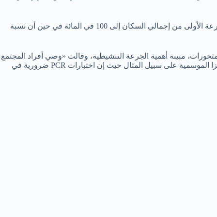
واسترسلت في حديثها مبينة أن القطاع الصحي يواصل جهوده لتوفير اللقاحات للفئات المؤهلة لتلقي التطعيم، وصلت نسبة الحاصلين على الجرعة الأولى من إجمالي السكان إلى 100 في المائة في حين أن نسبة
متحورات، مبينة أهمية الجرعة التنشيطية، وقالت «وصي أفراد المجتمع
بضرورة توخي الحذر وطلب العلاج وإجراء الفحوصات اللازمة عند ظهور أي أعراض مرضية لاسيما الأعراض التنفسية المصاحبة لحالات الانفلونزا الموسمية على سبيل المثال حيث إن اختبارات PCR ضرورية في