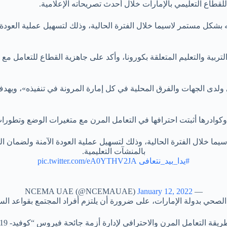
ته بشكل مستمر لاسيما خلال الفترة الحالية، وذلك لتسهيل عملية العود
التربية والتعليم المتعلقة بكورونا، وأكد على جاهزية القطاع للتعامل
لدى الجهات والفرق المحلية في كل إمارة المرونة في تنفيذه»، ويهدف
ادرها أثبتت احترافها في التعامل المرن مع متغيرات الوضع وتطورات ا
يما خلال الفترة الحالية، وذلك لتسهيل عملية العودة الآمنة ولضمان 
بالمنشآت التعليمية.
#يدا_بيد_نتعافى
pic.twitter.com/eA0YTHV2JA
January 12, 2022
— NCEMA UAE (@NCEMAUAE)
صحي بدولة الإمارات، على ضرورة أن يلتزم أفراد المجتمع بقواعد السل