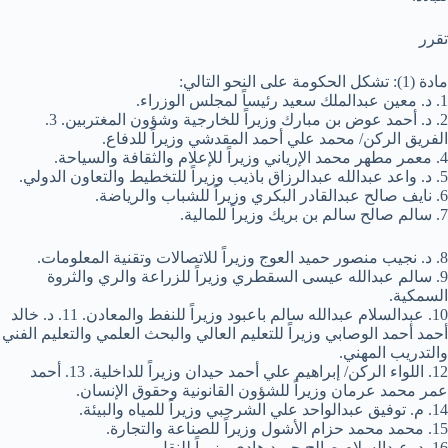
تقرر
مادة (1): تشكل الحكومة على النحو التالي:
1. د. معين عبدالملك سعيد رئيساً لمجلس الوزراء.
2. د. أحمد عوض بن مبارك وزيراً للخارجية وشؤون المغتربين. 3.
الفريق الركن/ محمد علي أحمد المقدشي وزيراً للدفاع.
4. معمر مطهر محمد الإرياني وزيراً للإعلام والثقافة والسياحة.
5. د. واعد عبدالله عبدالرزاق باذيب وزيراً للتخطيط والتعاون الدولي.
6. نايف صالح عبدالقادر البكري وزيراً للشباب والرياضة.
7. سالم صالح سالم بن بريك وزيراً للمالية.
8. د. نجيب منصور حميد العوج وزيراً للاتصالات وتقنية المعلومات.
9. سالم عبدالله عيسى السقطري وزيراً للزراعة والري والثروة
السمكية.
10. عبدالسلام عبدالله سالم باعبود وزيراً للنفط والمعادن. 11. د. خالد
أحمد أحمد الوصابي وزيراً للتعليم العالي والبحث العلمي والتعليم الفني
والتدريب المهني.
12. اللواء الركن/ إبراهيم علي أحمد حيدان وزيراً للداخلية. 13. أحمد
عمر محمد عرمان وزيراً للشؤون القانونية وحقوق الإنسان.
14. م. توفيق عبدالواحد علي الشرجبي وزيراً للمياه والبيئة.
15. محمد محمد حزام الأشول وزيراً للصناعة والتجارة.
16. د. عبدالسلام صالح حميد هادي وزيراً للنقل.