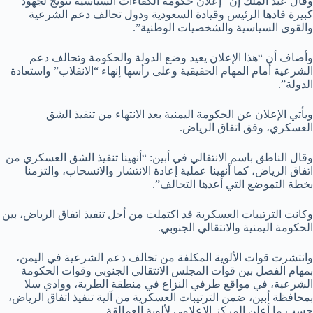
وقال عبد الملك إن “إعلان حكومة الكفاءات السياسية تتويج لجهود
كبيرة قادها الرئيس وقيادة السعودية ودول تحالف دعم الشرعية
والقوى السياسية والشخصيات الوطنية”.
وأضاف أن “هذا الإعلان يعيد وضع الدولة والحكومة وتحالف دعم
الشرعية أمام المهام الحقيقية وعلى رأسها إنهاء “الانقلاب” واستعادة
الدولة”.
ويأتي الإعلان عن الحكومة اليمنية بعد الانتهاء من تنفيذ الشق
العسكري، وفق اتفاق الرياض.
وقال الناطق باسم الانتقالي في أبين: “أنهينا تنفيذ الشق العسكري من
اتفاق الرياض، كما أنهينا عملية إعادة الانتشار والانسحاب، والتزمنا
بخطة التموضع التي أعدها التحالف”.
وكانت الترتيبات العسكرية قد اكتملت من أجل تنفيذ اتفاق الرياض، بين
الحكومة اليمنية والانتقالي الجنوبي.
وانتشرت قوات الألوية المكلفة من تحالف دعم الشرعية في اليمن،
بمهام الفصل بين قوات المجلس الانتقالي الجنوبي وقوات الحكومة
الشرعية، في مواقع طرفي النزاع في منطقة الطرية، ووادي سلا
بمحافظة أبين، ضمن الترتيبات العسكرية من آلية تنفيذ اتفاق الرياض،
حسب ما أعلن المركز الإعلامي لألوية العمالقة.