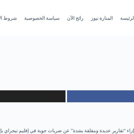
لرئیسة
المنارة نيوز
رائج الآن
سياسة الخصوصية
شروط ال
مقلقة بشدة” عن ضربات جوية في إقليم تيجراي بإثيوبيا، قائلا إن 108 مدنيين على الأقل قتلوا