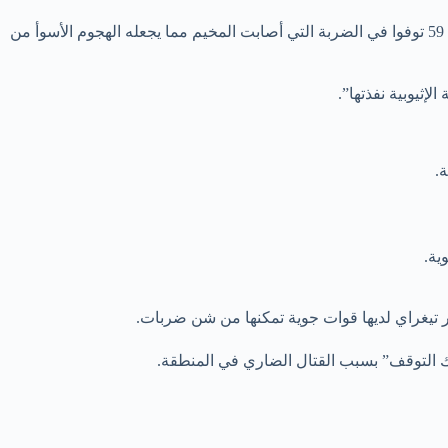
ووصفت ليزا ثروسيل، المتحدثة باسم المكتب، هجمات عديدة، منها ما استهدف حافلة خاصة ومطارا ومخيما للنازحين، وقالت إن ما لا يقل عن 59 توفوا في الضربة التي أصابت المخيم مما يجعله الهجوم الأسوأ من
.
ية.
شك التوقف” بسبب القتال الضاري في المنطقة.