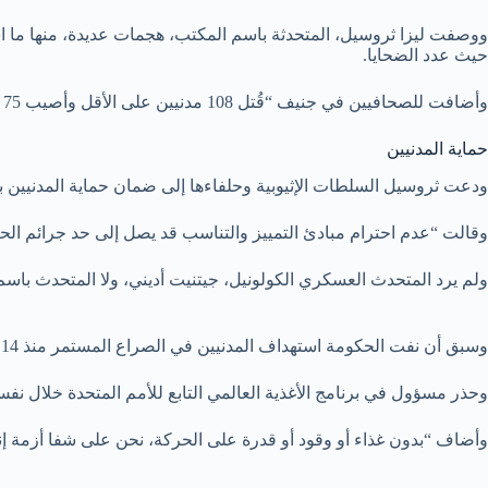
حيث عدد الضحايا.
وأضافت للصحافيين في جنيف “قُتل 108 مدنيين على الأقل وأصيب 75 آخرون منذ بداية العام خلال الضربات الجوية التي يُقال إن القوات الجوية الإثيوبية نفذتها”.
حماية المدنيين
ودعت ثروسيل السلطات الإثيوبية وحلفاءها إلى ضمان حماية المدنيين ب
وقالت “عدم احترام مبادئ التمييز والتناسب قد يصل إلى حد جرائم الح
ولم يرد المتحدث العسكري الكولونيل، جيتنيت أديني، ولا المتحدث باسم
وسبق أن نفت الحكومة استهداف المدنيين في الصراع المستمر منذ 14 شهراً مع مقاتلي الجبهة الشعبية لتحرير تيغراي. ولا يعتقد أن جبهة تحرير تيغراي لديها قوات جوية تمكنها من شن ضربات.
وحذر مسؤول في برنامج الأغذية العالمي التابع للأمم المتحدة خلال ن
وأضاف “بدون غذاء أو وقود أو قدرة على الحركة، نحن على شفا أزمة إنس