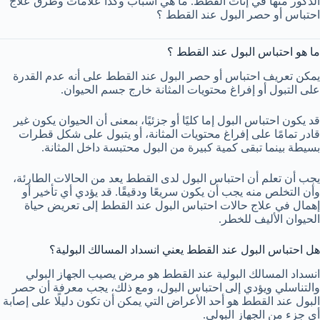
الذكور منها في إناث القطط. ما هي أسباب وكذا علامات وطرق علاج
احتباس أو حصر البول عند القطط ؟
ما هو احتباس البول عند القطط ؟
يمكن تعريف احتباس أو حصر البول عند القطط على أنه عدم القدرة
على التبول أو إفراغ محتويات المثانة خارج جسم الحيوان.
قد يكون احتباس البول إما كليًا أو جزئيًا، بمعنى أن الحيوان يكون غير
قادر تمامًا على إفراغ محتويات المثانة، أو يتبول على شكل قطرات
بسيطة بينما تبقى كمية كبيرة من البول محتبسة داخل المثانة.
يجب أن تعلم أن احتباس البول لدى القطط يعد من الحالات الطارئة،
وأن التخلص منه يجب أن يكون سريعًا ودقيقًا. قد يؤدي أي تأخير أو
إهمال في علاج حالات احتباس البول عند القطط إلى تعريض حياة
الحيوان الأليف للخطر.
هل احتباس البول عند القطط يعني انسداد المسالك البولية؟
انسداد المسالك البولية عند القطط هو مرض يصيب الجهاز البولي
والتناسلي ويؤدي إلى احتباس البول، ومع ذلك، يجب معرفة أن حصر
البول عند القطط هو أحد الأعراض التي يمكن أن تكون دليلًا على إصابة
أي جزء من الجهاز البولي.