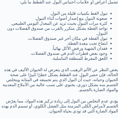
تشمل أعراض أو علامات احتباس البول عند القطط ما يلي:
تبول القط بكميات قليلة من البول.
صعوبة التبول مع إصدار أصوات أثناء التبول.
كثرة مرات التبول بحيث تزيد عن المعدل اليومي الطبيعي.
تواجد القطة بشكل متكرر بالقرب من صندوق الفضلات دون
التبول.
تبول القطة في مكان آخر غير صندوق الفضلات.
انتفاخ تحت معدة القطة.
فقدان الشهية ورفض الأكل نهائياً.
وجود بعض قطرات الدم في صندوق الفضلات.
اللعق المفرط للمنطقة التناسلية.
بغض النظر عن الألم الرهيب الذي يتعرض له الحيوان الأليف في هذه
الحالة، فإن حصر البول عند القطط يشكل خطرًا كبيرًا على صحة
الحيوان وحياته، حيث أن البول الذي يتم تجميعه في المثانة ويتخلص
الجسم منه بشكل دوري، يحتوي على نسب عالية من الأملاح المعدنية
والمواد الضارة بالجسم.
يؤدي عدم التخلص من البول إلى زيادة تركيز هذه المواد، مما يعرّض
الجسم لأمراض الكلى المزمنة مثل الفشل الكلوي، أو تسمم الدم بهذه
المواد الضارة التي قد تودي بحياة الحيوان.