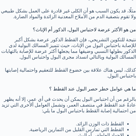
مثلًا، قد يكون السبب هو أن الكلى غير قادرة على العمل بشكل طبيعي
ولا تقوم بتصفية الدم من الأملاح المعدنية الزائدة والمواد الضارة.
من هو الأكثر عرضة لاحتباس البول، الذكور أم الإناث؟
نتيجة للتكوين التشريحي، فإن القطط الذكور عرضة بشكل أكبر
للإصابة باحتباس البول من الإناث، حيث تتميز المسالك البولية لدى
الذكور بطولها النسبي وضيقها مما يجعلها أكثر عرضة للإصابة بالتهابات
المسالك البولية وبالتالي انسداد مجرى البول واحتباس البول.
كذلك، ليس هناك علاقة بين خضوع القطط للتعقيم واحتمالية إصابتها
باحتباس البول.
ما هي عوامل خطر حصر البول عند القطط ؟
بالرغم من أن احتباس البول يمكن أن يحدث في أي عمر، إلا أنه يظهر
عادةً عند القطط في منتصف العمر، وتشمل العوامل ألأخرى التي تزيد
من احتمالية إصابة القطط باحتباس البول ما يلي:
القطط ذات الوزن الزائد.
القطط التي تمارس القليل من التمارين الرياضية.
الإجهاد العاطفي أو البيئي.