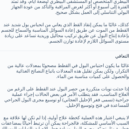
البيطري المتخصص أو المستشفى البيطري لبضعة أيام، وقد تمتد
الفترة إلى أسبوع أو أكثر لغرض المراقبة والتأكد من عودة الجهاز
البولي التناسلي إلى العمل بشكل صحيح.
كذلك، غالبًا ما يمكن إنقاذ القط الذي يعاني من انحباس بول شديد عند
القطط من الموت عن طريق إعادة السوائل المناسبة والسماح للجسم
بإعادة إنتاج البول عن طريق تركيب محاليل وريدية تساعد على زيادة
مستوى السوائل اللازم لإعادة توازن الجسم.
التعافي
غالبًا ما يكون احتباس البول في القطط مصحوبًا بمعدلات عالية من
التكرار، ولكن يمكن تقليل هذه المعدلات باتباع النصائح الغذائية
والحصول على كميات مناسبة من الماء.
إذا حدثت نوبات متكررة من حصر البول عند القطط على الرغم من
العلاج المناسب، فقد يتطلب الأمر في بعض الحالات إجراء عملية
جراحية (تسمى فغر الإحليل العجاني) أو توسيع مجرى البول الجراحي
للمساعدة في فتح وتوسيع الإحليل.
لا ينبغي اعتبار هذه العملية كخطة علاج أولية، إذا لم تكن لها علاقة مع
السبب الأساسي للمشكلة، فالجراحة يمكن أن ترتبط أحيانًا بمضاعفات
خطيرة مثل تضيّق مجرى البول وزيادة خطر الإصابة بالتهابات المسالك