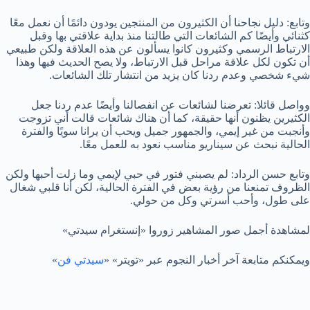
وتابع: دليل نجاحنا أن الكثيرون من المنتجين يودون دائمًا أن نعمل معًا
كثنائي وأيضًا كم الشائعات التي طالتنا منذ بداية علاقتي بها وقبل
الارتباط الرسمي وكثيرون كانوا يسألون عن هذه العلاقة ولكن طبيعي
أن تكون لكل علاقة مراحل قبل الارتباط، ولا يصح الحديث فيها وهذا
شيء شخصي وعدم ردنا كان يزيد من انتشار تلك الشائعات.
وواصل قائلا: تعرضنا لشائعات عن انفصالنا وأيضًا عدم ردنا جعل
الكثيرين يظنون أنها حقيقة، كما أن هناك شائعات قالت أني تزوجت
وأنجبت من غير إيمي، والجمهور جميل ويحب أن يرانا سويًا والفترة
الحالية نبحث عن سيناريو مناسب نعود به للعمل معًا.
وتابع حسن الرداد: لم يصبني فتور في حبي لإيمي وما زلت أحبها ولكن
الظروف تمنعنا من رؤية بعض في الفترة الحالية، لكن أنا قلبي شغال
على طول، وأحب أسرتي وكل من حولي.
لمشاهدة أجمل صور المشاهير زوروا «إنستغرام سيدتي»
ويمكنكم متابعة آخر أخبار النجوم عبر «تويتر» «
سيدتي فن
»