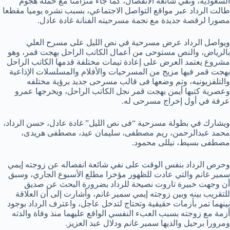
السعودية، ونفي شائعة الانفصال، كما جاء متزامنا مع حملة هجوم
طالت الرداد عبر مواقع التواصل الاجتماعي، بسبب نشره يوميا مقطعا
مصورا لرقصة جديدة مع نجمة مسرحيته الفنانة غادة عادل.
ويواصل الرداد عرض مسرحية في نص الليل على مسرح العلي
بالرياض، والنص مستوحى من أعمال الكاتب الراحل بهجت قمر، وهو
مشروع يعتمد العرض على إعادة تيمات مختلفة قدمها الكاتب الراحل
بهجت قمر فيها مزيج من المسرحيات والأفلام والمسلسلات الإذاعية
والتلفزيونيه، وتم وضعها فى قالب مسرحى جديد برؤية مختلفه
وعصرية كتبها أيمن بهجت قمر نجل الكاتب الراحل، ويخرجها عمرو
عرفة في أول إخراج مسرحى له.
ويشارك في بطولة مسرحية “فى نص الليل” غادة عادل، حسن الرداد،
محمد عبدالرحمن، ريم مصطفى، سليمان عيد، مصطفى هريدى،
مصطفى بسيط، نيللى محمود.
وحرص الرداد بنفس الوقت على نفي شائعة انفصاله عن زوجته إيمي
سمير غانم والتي عادت للظهور مؤخرا مطلع الأسبوع الجاري، وسبق
أن وجهت خبيرة تاروت نصيحة للرداد بضرورة البحث عن صديق
للتقريب بينه وبين زوجته إيمي سمير غانم، وأشارت إلى أن العلاقة
بينهما تمر بأزمات حقيقية وتحتاج لتدخل عاجل، واعترف الرداد بوجود
أزمة مع زوجته بسبب العبء النفسي الواقع عليهما منذ وفاة والدته
ومرورا برحيل والديها سمير غانم ودلال عبد العزيز.