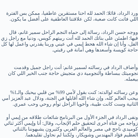
ورد الرداد، قائلا: الحمد لله احنا مستقرين عاطفيا، ممكن بس الفترة
اللي فاتت كانت صعبة، لكن علاقتنا العاطفية على أفضل ما يكون.
ووجه حسن الرداد، رسالة إلى حماه النجم الراحل سمير غانم، قال
فيها: اطمئن على بناتك الحمد لله أنت ربيتهم كويس، ودنيا مع راجل زي
الفل، وأنا إن شاء الله هحط إيمي في عيني وربنا يقدرني واعمل لها كل
حاجة كويسة وأسعدها وهي أمانة في رقبتي.
وأضاف الرداد في رسالته لسمير غانم: أنت راجل جميل وقدمت
نجوميتك ببساطة والنجومية دي متجيش حاجة جنب الخير اللي كان
بيعمله.
وعن رسالته لوالدته: كنت بقول لأمي 99% من قلبي بيحبك والـ1%
بيحب العالم كله، وإن شاء الله أقابلها في الجنة، ودلال عبد العزيز أمي
الثانية وست كانت طيبة، وأخويا الراحل توأم روحي وحب عمري.
ونفى الرداد في الجزء الأول من البرنامج شائعات طلاقه من إيمي أو
زواجه من فتاة أخرى لتحقيق حلم الإنجاب، وقال: أنا وإيمي أكثر ثنائي
كوميدي ناجح في مصر والعالم العربي وكثيرون يشبهوننا بالثنائي
العظيم فؤاد المهندس وشويكار، ولكننا لم نحاول تقليدهما.