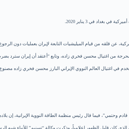
 بغداد في 3 يناير 2020.
ركية، عن قلقه من قيام الميليشيات التابعة لإيران بعمليات دون الرجوع
حرجة من اغتيال محسن فخري زاده، وتابع “أعتقد أن إيران سترد بضرب
ه قادم وحتمي”، فيما قال رئيس منظمة الطاقة النووية الإيرانية، إن بلا
 مقتل رجلها الغامض الذي كان قليل الظهور إعلامياً، وذكرت وكالة “تسنيم” للأن