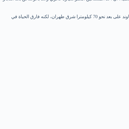
وأضافت أن أحد حراس فخري زاده تعرض لإطلاق النار أربع مرات، وأن العالم نُقل بطائرة هليكوبتر إلى مستشفى في مدينة أبسرد بمنطقة دماوند على بعد نحو 70 كيلومترا شرق طهران، لكنه فارق الحياة في