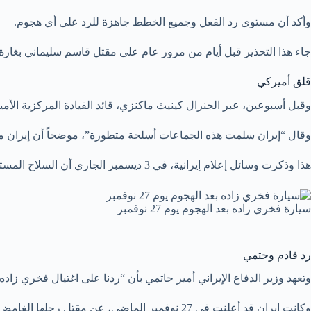
وأكد أن مستوى رد الفعل وجميع الخطط جاهزة للرد على أي هجوم.
جاء هذا التحذير قبل أيام من مرور عام على مقتل قاسم سليماني بغارة أميركية في
قلق أميركي
وقبل أسبوعين، عبر الجنرال كينيث ماكنزي، قائد القيادة المركزية الأمي
وقال “إيران سلمت هذه الجماعات أسلحة متطورة”، موضحاً أن إيران م
هذا وذكرت وسائل إعلام إيرانية، في 3 ديسمبر الجاري أن السلاح المستخدم في اغتيال العالم النووي الإيراني البارز محسن فخري زاده مصنوع في إسرائيل.
سيارة فخري زاده بعد الهجوم يوم 27 نوفمبر
رد قادم وحتمي
وتعهد وزير الدفاع الإيراني أمير حاتمي بأن “ردنا على اغتيال فخري زاد
وكانت إيران قد أعلنت في 27 نوفمبر الماضي، عن