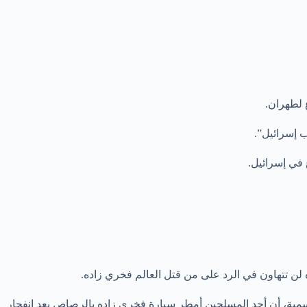
 لطهران.
 إسرائيل”.
ده لن تتهاون في الرد على من قتل العالم فخري زاده.
باء شبه الرسمية، أن أحد المسلحين أمطر سيارة فخري زاده بالرصاص بعد انفجار