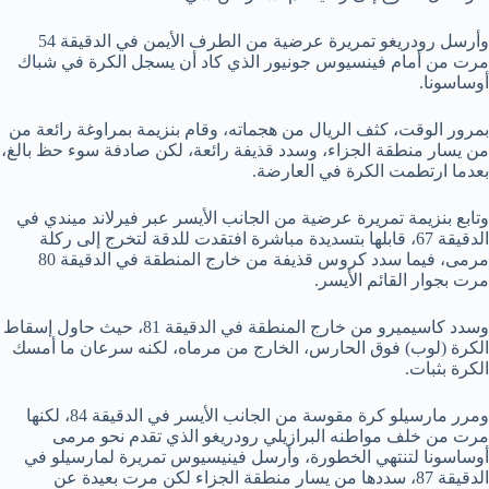
وأرسل رودريغو تمريرة عرضية من الطرف الأيمن في الدقيقة 54
مرت من أمام فينسيوس جونيور الذي كاد أن يسجل الكرة في شباك
أوساسونا.
بمرور الوقت، كثف الريال من هجماته، وقام بنزيمة بمراوغة رائعة من
من يسار منطقة الجزاء، وسدد قذيفة رائعة، لكن صادفة سوء حظ بالغ،
بعدما ارتطمت الكرة في العارضة.
وتابع بنزيمة تمريرة عرضية من الجانب الأيسر عبر فيرلاند ميندي في
الدقيقة 67، قابلها بتسديدة مباشرة افتقدت للدقة لتخرج إلى ركلة
مرمى، فيما سدد كروس قذيفة من خارج المنطقة في الدقيقة 80
مرت بجوار القائم الأيسر.
وسدد كاسيميرو من خارج المنطقة في الدقيقة 81، حيث حاول إسقاط
الكرة (لوب) فوق الحارس، الخارج من مرماه، لكنه سرعان ما أمسك
الكرة بثبات.
ومرر مارسيلو كرة مقوسة من الجانب الأيسر في الدقيقة 84، لكنها
مرت من خلف مواطنه البرازيلي رودريغو الذي تقدم نحو مرمى
أوساسونا لتنتهي الخطورة، وأرسل فينيسيوس تمريرة لمارسيلو في
الدقيقة 87، سددها من يسار منطقة الجزاء لكن مرت بعيدة عن