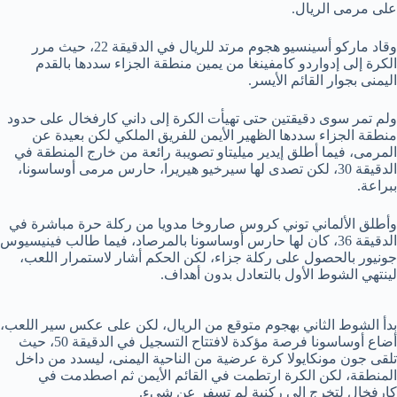
على مرمى الريال.
وقاد ماركو أسينسيو هجوم مرتد للريال في الدقيقة 22، حيث مرر
الكرة إلى إدواردو كامفينغا من يمين منطقة الجزاء سددها بالقدم
اليمنى بجوار القائم الأيسر.
ولم تمر سوى دقيقتين حتى تهيأت الكرة إلى داني كارفخال على حدود
منطقة الجزاء سددها الظهير الأيمن للفريق الملكي لكن بعيدة عن
المرمى، فيما أطلق إيدير ميليتاو تصويبة رائعة من خارج المنطقة في
الدقيقة 30، لكن تصدى لها سيرخيو هيريرا، حارس مرمى أوساسونا،
ببراعة.
وأطلق الألماني توني كروس صاروخا مدويا من ركلة حرة مباشرة في
الدقيقة 36، كان لها حارس أوساسونا بالمرصاد، فيما طالب فينيسيوس
جونيور بالحصول على ركلة جزاء، لكن الحكم أشار لاستمرار اللعب،
لينتهي الشوط الأول بالتعادل بدون أهداف.
بدأ الشوط الثاني بهجوم متوقع من الريال، لكن على عكس سير اللعب،
أضاع أوساسونا فرصة مؤكدة لافتتاح التسجيل في الدقيقة 50، حيث
تلقى جون مونكايولا كرة عرضية من الناحية اليمنى، ليسدد من داخل
المنطقة، لكن الكرة ارتطمت في القائم الأيمن ثم اصطدمت في
كارفخال لتخرج إلى ركنية لم تسفر عن شيء.