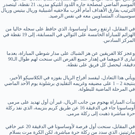
الموسم الماضي لمصلحة جاره اللدود أتلتيكو مدريد، 21 نقطة، ليتصدر
الترتيب بفارق الأهداف أمام أقرب ملاحقيه أشبيلية وريال بيتيس وريال
سوسييداد، المتساويين معه في نفس الرصيد.
في المقابل، ارتفع رصيد أوساسونا، الذي حافظ على سجله خاليا من
الهزائم للمباراة الخامسة على التوالي في المسابقة، إلى 19 نقطة في
المركز السادس.
وعجز كلا الفريقين عن هز الشباك على مدار شوطي المباراة، بعدما
تبارى لاعبوهما في إهدار جميع الفرص التي سنحت لهم طوال الـ90
دقيقة، ليحصل كل فريق على نقطة.
ويأتي هذا التعادل، ليفسد أفراح الريال بفوزه في الكلاسيكو الأخير،
بنتيجة 2 – 1 على مضيفه وغريمه التقليدي برشلونة يوم الأحد الماضي
في المرحلة الماضية للبطولة.
بدأت المباراة بهجوم من جانب الريال، غير أن أول تهديد على مرمى
أوساسونا جاء في الدقيقة 16 عن طريق كريم بنزيمة، الذي نفذ ركلة
حرة مباشرة ذهبت إلى ركلة مرمى.
في المقابل، سنحت أول فرصة لأوساسونا في الدقيقة 20 عبر خافي
مارتينيز، الذي سدد من ركلة حرة مباشرة، لكن الكرة مرت بسلام