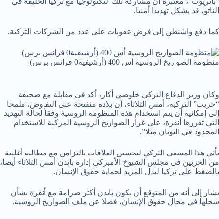
“باتريوت”، معتبرة أن مشاركة تلك التكنولوجيا مع تركيا الحليفة في
الناتو، قد يشكل تهديدا أمنيا.
كما دفع واشنطن إلى فرض عقوبات على عدد من الشركات التركية.
منظومة الصواريخ الروسية أس 400 (أرشيفية0 فرانس برس)
وكان وزير الدفاع التركي خلوصي أكار، أكد في مقابلة مع صحيفة
“حريت” التركية، أمس الثلاثاء، أن بلاده منفتحة على التفاوض، ملمحا
إلى إمكانية أن يتم استخدام هذه المنظومة الروسية وفقاً لحالة التهديد
التي تقررها أنقرة، على غرار الصواريخ الروسية المركبة للاستخدام
المحدود في اليونان مثلا”.
يأتي هذا المسعى التركي لتحسين العلاقات بالتزامن مع مطالبة أغلبية
من الحزبين في مجلس الشيوخ الأميركي إدارة بايدن أمس الثلاثاء أيضا،
بالضغط على تركيا لبذل المزيد لحماية حقوق الإنسان.
يشار إلى أنه من المتوقع أن يكون بايدن أكثر صرامة مع أنقرة بشأن
سجلها في مجال حقوق الإنسان، فضلا عن ملف الصواريخ الروسية.