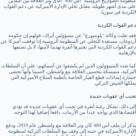
منظومة الصواريخ الروسية “أس 400” الذي وتر العلاقة بين البلدين
على مدى أشهر طويلة، مقابل تخلي الإدارة الأميركية عن دعم القوات
الكردية في سوريا.
دعم القوات الكردية
فقد نقلت وكالة “بلومبورغ” عن مسؤولين أتراك، قولهم إن حكومة
أردوغان، مستعدة للتخلي عن المنظومة الروسية إذا توقفت أميركا عن
دعم القوات الكردية التي تعتبرها أنقرة تهديدا لأمنها، لا بل تصنفها
بالإرهابية.
كما شدد المسؤولون الذين لم يكشفوا عن أسمائهم، على أن السلطات
التركية، متمسكة بتحسين العلاقة مع واشنطن، لاسيما وأنها تخشى
خسارة إمدادات قطع الغيار الخاصة بأنظمة السلاح الأميركية التي
يملكها الجيش التركي.
تجنب أي عقوبات جديدة
إلى ذلك، تشكل رغبة أنقرة في تجنب أي عقوبات جديدة قد تؤذي
اقتصادها الذي يواجه عددا من الأزمات، دافعا إضافيا لهذا التوجه.
يذكر أن ملف أس 400 كان وتر العلاقة مع واشنطن عام 2019، ودفع
الإدارة الأميركية في حينه إلى وقف بيع السلطات التركية لمنظومة