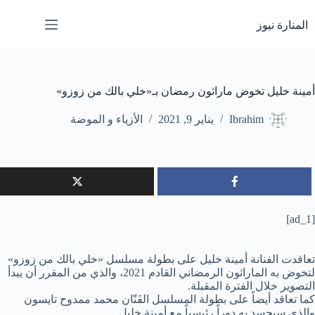
لتجاوز
لى
المنارة نيوز
لمحتوى
أمينة خليل تخوض ماراثون رمضان بـ«خلي بالك من زوزو»
Ibrahim
يناير 9, 2021
الأزياء و الموضة
[ad_1]
تعاقدت الفنانة أمينة خليل على بطولة مسلسل «خلي بالك من زوزو»
لتخوض به الماراثون الرمضاني القادم 2021، والذي من المقرر أن يبدأ
التصوير خلال الفترة المقبلة.
كما تعاقد أيضاً على بطولة المسلسل الفَنّان محمد ممدوح تايسون
والذي سيجسد به دوراً رئيسياً مع أمينة خليل.