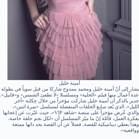
أمينة خليل
يشار إلى أنّ أمينة خليل ومحمد ممدوح شاركا من قبل سوياً في بطولة
عدة أعمال منها فيلم «الخلية» ومسلسلا «لا تطفئ الشمس» و«قابيل».
جدير بالذكر أن أمينة خليل شاركت مؤخراً من خلال حِكاية «آخر
الليل»، الذي يُعد سابع الحلقات المنفصلة لمسلسل «نمرة اتنين»،
والذي عُرض مؤخراً على منصة «شاهد VIP»، حيث عَبّرت عن إعجابها
بفكرة العمل، قائلة إنّ ما ميّز المسلسل أن «لكل نجم حلقة خاصة،
وهذا يعطي ديناميكية للقصة، فضلاً عن أن القصة بحد ذاتها ممتعة
وواقعية».