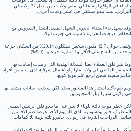
العامة أن خطر حدوث موجة ثالثة حقيقي، إذ يسجل عدد الوفيات
بالوباء في الواقع ارتفاعا في ثماني ولايات من أصل 27 ولاية في
البرازيل، بينما يبدو مستقرا في عشر ولايات أخرى.
وقد يسهل بدء الشتاء الجنوبي الشهل المقبل انتشار الفيروس مع
انخفاض درجات الحرارة لا سيما في جنوب البلاد.
وتلقى حوالي 42,7 مليون شخص يشكلون 20,14% من السكان جرعة
واحدة من اللقاح على الأقل و21 مليونا جرعتين (9,9%).
وما يثير قلق العملاء أيضا السلالة الهندية التي رصدت إصابات بها
الخميس الماضي في ولاية مارانهاو (شمال شرق)، لدى ستة من أفراد
طاقم سفينة شحن ترفع علم هونغ كونغ.
ولم يتم تأكيد انتشار هذا المتحور محليا لكن سجلت إصابات مشتبه بها
في ولايتي سيارا وبارا المجاورتين.
لكن خطر موجة ثالثة للوباء لا يثير على ما يبدو قلق الرئيس اليميني
المتطرف جاير بولسونارو الذي قاد يوم الأحد عرضا ضم آلافا من
سائقي الدراجات النارية في ريو دي جانيرو تلته نزهة بلا كمامات.
وأكد بولسونارو أن البرازيل تشهد “نهاية الوباء” وانتقد الإجراءات