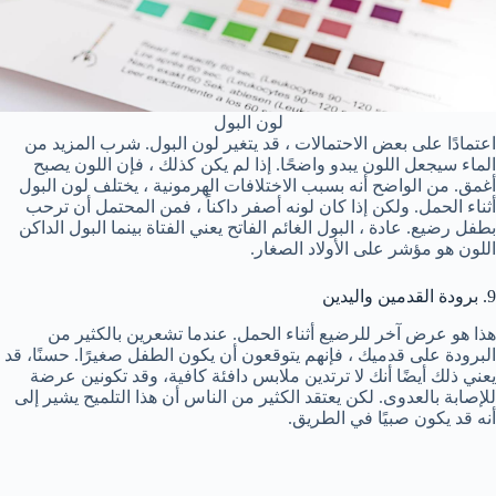
لون البول
اعتمادًا على بعض الاحتمالات ، قد يتغير لون البول. شرب المزيد من
الماء سيجعل اللون يبدو واضحًا. إذا لم يكن كذلك ، فإن اللون يصبح
أغمق. من الواضح أنه بسبب الاختلافات الهرمونية ، يختلف لون البول
أثناء الحمل. ولكن إذا كان لونه أصفر داكناً ، فمن المحتمل أن ترحب
بطفل رضيع. عادة ، البول الغائم الفاتح يعني الفتاة بينما البول الداكن
اللون هو مؤشر على الأولاد الصغار.
9. برودة القدمين واليدين
هذا هو عرض آخر للرضيع أثناء الحمل. عندما تشعرين بالكثير من
البرودة على قدميك ، فإنهم يتوقعون أن يكون الطفل صغيرًا. حسنًا، قد
يعني ذلك أيضًا أنك لا ترتدين ملابس دافئة كافية، وقد تكونين عرضة
للإصابة بالعدوى. لكن يعتقد الكثير من الناس أن هذا التلميح يشير إلى
أنه قد يكون صبيًا في الطريق.