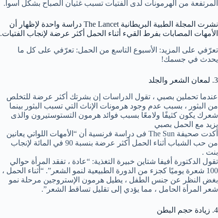
المرتفعة من الهرمونات لدى الفتيات تسبب غثيان الصباح بشكل أسوأ.
نشرت المجلة الطبية البريطانية The Lancet دراسة واحدة لإظهار أن
الأمهات المصابات بفرط القيء أثناء الحمل أكثر عرضة لإنجاب الفتيات.
تعرّفي على المزيد: الأسبوع التاسع من الحمل: تعرّفي على كل ما
يحدث في جسمك!
3. لمعان الشعر والجلد
عندما تحملين بصبي ، تقول الدراسات إن بشرتك أكثر عرضة للتخلص
من البثور ، بسبب عدم وجود هرمونات الإناث التي تسبب البثور بينما
شعرك يكون كثيفًا ولامعًا بسبب فوائد هرمون التستوستيرون والذى
يزيد مع الحمل بصبي
أكدت صحيفة The Sun فى دراسة فرنسية أن “الأمهات اللواتي يعانين
من حب الشباب أثناء الحمل أكثر عرضة بنسبة 90 في المائة لإنجاب
بنت .
تقول الدكتورة أفيفا شتاين خبيرة التغذية: “عادة ، تفقد المرأة حوالي
100 شعرة يوميًا كجزء من الدورة الطبيعية لنمو الشعر”. “أثناء الحمل ،
بغض النظر عن جنس الطفل ، يطيل هرمون الإستروجين مرحلة نمو
شعر المرأة الحامل ، مما يؤدي إلى تقليل تساقط الشعر”.
4. زيادة حجم البطن