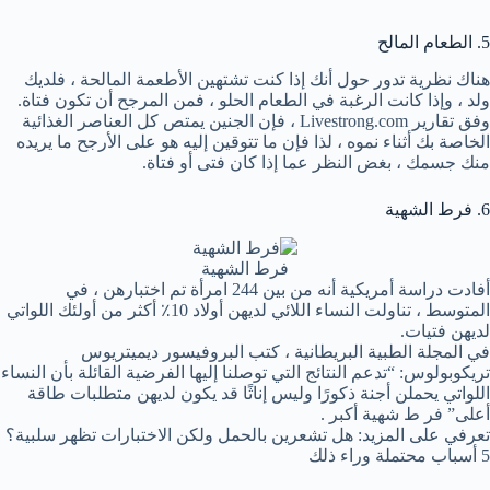
5. الطعام المالح
هناك نظرية تدور حول أنك إذا كنت تشتهين الأطعمة المالحة ، فلديك
ولد ، وإذا كانت الرغبة في الطعام الحلو ، فمن المرجح أن تكون فتاة.
وفق تقارير Livestrong.com ، فإن الجنين يمتص كل العناصر الغذائية
الخاصة بك أثناء نموه ، لذا فإن ما تتوقين إليه هو على الأرجح ما يريده
منك جسمك ، بغض النظر عما إذا كان فتى أو فتاة.
6. فرط الشهية
فرط الشهية
أفادت دراسة أمريكية أنه من بين 244 امرأة تم اختبارهن ، في
المتوسط ​​، تناولت النساء اللائي لديهن أولاد 10٪ أكثر من أولئك اللواتي
لديهن فتيات.
في المجلة الطبية البريطانية ، كتب البروفيسور ديميتريوس
تريكوبولوس: “تدعم النتائج التي توصلنا إليها الفرضية القائلة بأن النساء
اللواتي يحملن أجنة ذكورًا وليس إناثًا قد يكون لديهن متطلبات طاقة
أعلى” فر ط شهية أكبر .
تعرفي على المزيد: هل تشعرين بالحمل ولكن الاختبارات تظهر سلبية؟
5 أسباب محتملة وراء ذلك