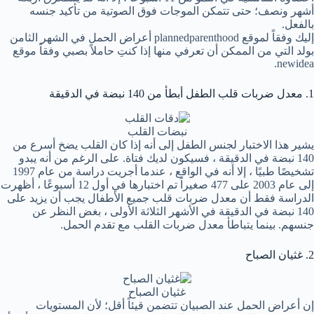
أشهر ونصف؛ حتى تتمكن الموجات فوق الصوتية من تأكيد جنسه
بالفعل.
إليك وفقاً لموقع plannedparenthood أعراض الحمل في الشهر الثامن
بولد التي من الممكن أن تعرفي منها إذا كنتِ حاملاً بصبي وفقاً موقع
newidea.
1. معدل ضربات قلب الطفل أبطأ من 140 نبضة في الدقيقة
نبضات القلب
يشير هذا الاختبار لجنس الطفل إلى أنه إذا كان القلب يضخ أسرع من
140 نبضة في الدقيقة ، فسيكون لديك فتاة. على الرغم من أنه يبدو
تشخيصًا طبيًا ، إلا أنه في الواقع ، عندما أجريت دراسة من عام 1997
إلى عام 2003 على 477 صغيراً تم اختبارها في أول 12 أسبوعًا ، أظهرت
الدراسة فقط أن معدل ضربات قلب جميع الأطفال يجب أن يزيد على
140 نبضة في الدقيقة في الأشهر الثلاثة الأولى ، بغض النظر عن
جنسهم. بينما يتباطأ معدل ضربات القلب مع تقدم الحمل.
2. غثيان الصباح
غثيان الصباح
إن أعراض الحمل عند الصبيان تتضمن قيئاً أقل؛ لأن المستويات