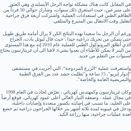
في المقابل كانت هناك مشكلة تواجه الرجل الآيسلندي وهي العثور
على متبرعين، حيث استغرق ذلك سنوات، وشارك حوالي 50 فرداً من
الطاقم الطبي في استعدادات العملية. واشتركت أربعة فرق جراحية
لتقليل وقت الانتقال بين المتبرع والمتلقي
.
ورغم أن الرجل بدا سعيدا بهذه النتائج الكن لا يزال أمامه طريق طويل
حتى يتمكن من تحريك ذراعيه جيدا ، حيث قال ليونل بادت، الجراح
الذي أطلق البروتوكول الطبي للعملية عام 2010 إنه مع هذا المستوى
من البتر لا يمكن للأطباء أن يعدوا بشيء. لافتا الى أن غريتارسون يحتاج
لسنوات من التعلم من جديد
.
واستغرقت عملية “الزرع المزدوجة”، التي أجريت في مستشفى
“إدوار إيريو”، 15 ساعة و”تطلبت حشد عدد من الفرق الطبية
والتمريضية العامة والخاصة”.
وكان غريتارسون وكمهندس كهربائي ، تعرّض لحادث في العام 1998
في مجال عمله ، وصعقه التيار العالي أعلى عمود كهربائي، فوقع أرضاً
على الجليد، ما تسبب في إصابته بكسور متعددة وإصابات داخلية،
ودخل في غيبوبة لمدة ثلاثة أشهر بتر خلالها الجراحون ذراعيه ثم خضع
لعدة عمليات جراحية، منها زراعة الكبد
.