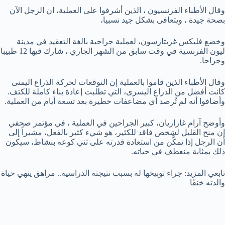
وقال الأطباء الفرنسيون ، الذين أشرفوا على العملية، ان الرجل الآن
بصحة جيدة ، ويتعافى بشكل جيد نسبيا،
وخضع فليكس غريتارسون، لعملية جراحية بالغة التعقيد في مدينة
ليون الفرنسية في وقت سابق من الشهر الجاري ، شارك فيها 12 طبيبا
وجراحا.
وقال الأطباء الذين قاموا بالعملية إن التوقعات لحركة الذراع اليمنى
كانت أفضل من الذراع اليسرى، التي تطلبت إعادة بناء كاملة للكتف.
وأضافوا أنه لم تُرصد أي مضاعفات خطيرة بعد تسعة أيام من العملية
.
وأوضح آرام غازاريان، كبير الجراحين في العملية ، في مؤتمر صحفي
إن منح القليل لشخص فاقد للكثير، هو شيء كثير بالفعل، مشيراً إلى
أن الرجل إذا تمكَّن من استعادة قدرته على ثني كوعه بنشاط، سيكون
ذلك بمثابة منعطف في حياته.
تابعي المزيد: جراء توبيخها له بسبب نتيجته الدراسية.. مراهق ينهي حياة
والدته خنقًا