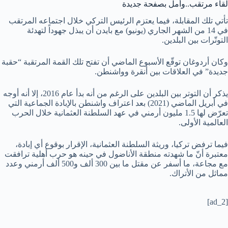
لقاء مرتقب..وأمل بصفحة جديدة
تأتي تلك المقابلة، فيما يعتزم الرئيس التركي خلال اجتماعه المرتقب
في 14 من الشهر الجاري (يونيو) مع بايدن أن يبذل جهوداً لتهدئة
التوتّرات بين البلدين.
وكان أردوغان توقّع الأسبوع الماضي أن تفتح تلك القمة المرتقبة “حقبة
جديدة” في العلاقات بين أنقرة وواشنطن.
يذكر أن التوتر بين البلدين على الرغم من أنه بدأ عام 2016، إلا أنه أوجه
في أبريل الماضي (2021) بعد اعتراف واشنطن بالإبادة الجماعية التي
تعرّض لها 1.5 مليون أرمني في عهد السلطنة العثمانية خلال الحرب
العالمية الأولى.
فيما ترفض تركيا، وريثة السلطنة العثمانية، الإقرار بوقوع أي إبادة،
معتبرة أنّ ما شهدته منطقة الأناضول في حينه هو حرب أهلية ترافقت
مع مجاعة، ما أسفر عن مقتل ما بين 300 ألف و500 ألف أرمني وعدد
مماثل من الأتراك.
[ad_2]