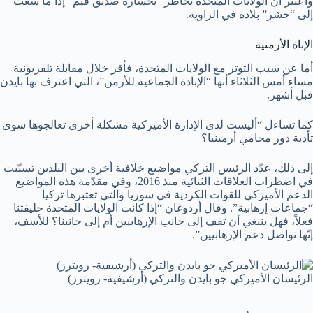
واعتبر أن الولايات المتحدة تخاطر “بخسارة صديق قيّم” إذا ما سعت
إلى “حشر” بلاده في الزاوية.
الإباة الأرمنية
أما عن سبب التوتر مع الولايات المتحدة، فأقر خلال مقابلة تلفزيونية
مساء أمس الثلاثاء أنها “الإبادة الجماعية للأرمن”، التي اعترف بها بايدن
قبل أشهر.
كما تساءل “أليست لدى الإدارة الأميركية مشكلة أخرى تعالجوها سوى
تأدية دور محامي أرمينيا؟
إلى ذلك، عدّد الرئيس التركي مواضيع خلافية أخرى بين البلدين تسبّبت
في اضطراب العلاقات الثنائية منذ 2016، وفي مقدّمة هذه المواضيع
الدعم الأميركي للقوات الكردية في سوريا والتي تعتبرها تركيا
“جماعات إرهابية”. وقال أردوغان “إذا كانت الولايات المتحدة حليفتنا
فعلاً، فهل ينبغي أن تقف إلى جانب الإرهابيين أم إلى جانبنا؟ للأسف،
إنّها تواصل دعم الإرهابيين”.
الرئيسان الأميركي جو بايدن والتركي (أرشيفية- رويترز)