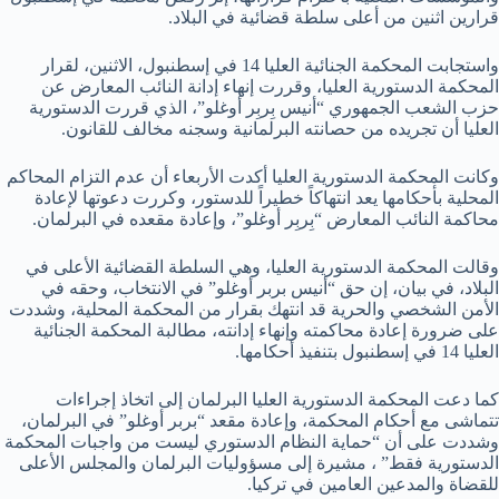
قرارين اثنين من أعلى سلطة قضائية في البلاد.
واستجابت المحكمة الجنائية العليا 14 في إسطنبول، الاثنين، لقرار
المحكمة الدستورية العليا، وقررت إنهاء إدانة النائب المعارض عن
حزب الشعب الجمهوري “أنيس بِربِر أوغلو”، الذي قررت الدستورية
العليا أن تجريده من حصانته البرلمانية وسجنه مخالف للقانون.
وكانت المحكمة الدستورية العليا أكدت الأربعاء أن عدم التزام المحاكم
المحلية بأحكامها يعد انتهاكاً خطيراً للدستور، وكررت دعوتها لإعادة
محاكمة النائب المعارض “بِربِر أوغلو”، وإعادة مقعده في البرلمان.
وقالت المحكمة الدستورية العليا، وهي السلطة القضائية الأعلى في
البلاد، في بيان، إن حق “أنيس بربر أوغلو” في الانتخاب، وحقه في
الأمن الشخصي والحرية قد انتهك بقرار من المحكمة المحلية، وشددت
على ضرورة إعادة محاكمته وإنهاء إدانته، مطالبة المحكمة الجنائية
العليا 14 في إسطنبول بتنفيذ أحكامها.
كما دعت المحكمة الدستورية العليا البرلمان إلى اتخاذ إجراءات
تتماشى مع أحكام المحكمة، وإعادة مقعد “بربر أوغلو” في البرلمان،
وشددت على أن “حماية النظام الدستوري ليست من واجبات المحكمة
الدستورية فقط” ، مشيرة إلى مسؤوليات البرلمان والمجلس الأعلى
للقضاة والمدعين العامين في تركيا.