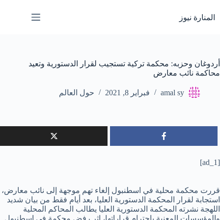
لتجاوز
لى
المنارة نيوز
لمحتوى
أردوغان وحزبه: محكمة تركية تستجيب لقرار الدستورية وتعيد
محاكمة نائب معارض
amal sy
فبراير 8, 2021
حول العالم
[ad_1]
قررت محكمة محلية في اسطنبول إلغاء تهم موجهة إلى نائب معارض،
استجابة لقرار المحكمة الدستورية العليا، بعد أيام فقط من بيان شديد
اللهجة نشرته المحكمة الدستورية العليا يطالب المحاكم المحلية
والمؤسسات المعنية باحترام قراراتها، إثر رفض محكمة في إسطنبول