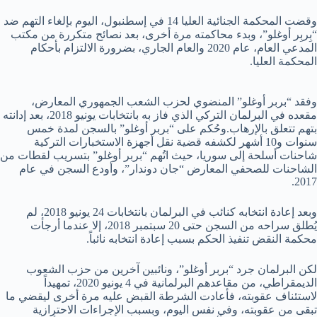
وقضت المحكمة الجنائية العليا 14 في إسطنبول، اليوم بإلغاء التهم ضد
“بِربِر أوغلو”، وبدء محاكمته مرة أخرى، بعد نصائح متكررة من مكتب
المدعي العام، عام 2020 والعام الجاري، بضرورة الالتزام بأحكام
المحكمة العليا.
وفقد “بربر أوغلو” المنضوي لحزب الشعب الجمهوري المعارض،
مقعده في البرلمان التركي الذي فاز به بانتخابات يونيو 2018، بعد إدانته
بتهم تتعلق بالإرهاب.وحُكم على “بربر أوغلو” بالسجن لمدة خمس
سنوات و10 أشهر لكشفه قضية نقل أجهزة الاستخبارات التركية
شاحنات أسلحة إلى سوريا، حيث اتُهم “بربر أوغلو” بتسريب لقطات من
الشاحنات للصحفي المعارض “جان دوندار”، وأودع السجن في عام
2017.
وبعد إعادة انتخابه كنائب في البرلمان بانتخابات 24 يونيو 2018، لم
يُطلق سراحه من السجن حتى 20 سبتمبر 2018، إلا عندما أرجأت
محكمة النقض تنفيذ الحكم بسبب إعادة انتخابه نائباً.
لكن البرلمان جرد “بربر أوغلو”، ونائبين آخرين من حزب الشعوب
الديمقراطي، من مقاعدهم البرلمانية في 4 يونيو 2020، تمهيداً
لاستئناف عقوبته، فأعادت الشرطة القبض عليه مرة أخرى ليقضي ما
تبقى من عقوبته، وفي نفس اليوم، وبسبب الإجراءات الاحترازية