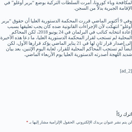
لمكافحة وباء كورونا، أمرت السلطات التركية بوضع “بربر أوغلو” في
الإقامة الجبرية بدلاً من السجن.
وفي 9 أكتوبر الماضي قررت المحكمة الدستورية العليا أن حقوق “بربر
أوغلو” انتهكت لأن الإجراءات القانونية ضده كان يجب تعليقها بسبب
إعادة انتخابه كنائب في البرلمان في 24 يونيو 2018، لكن المحاكم
المحلية لم تستجب لقرار المحكمة الدستورية العليا، ما دعا هذه الأخيرة
إلى إصدار قرار ثانٍ لها في 21 يناير الماضي يؤكد قرارها الأول، لكن
أيضاً لم تستجب المحاكم المحلية للقرار، لغاية اليوم الإثنين، بعد بيان
شديد اللهجة أصدرته الدستورية العليا يوم الأربعاء الماضي.
[ad_2]
اترك ردّاً
لن يتم نشر عنوان بريدك الإلكتروني.
الحقول الإلزامية مشار إليها بـ
*