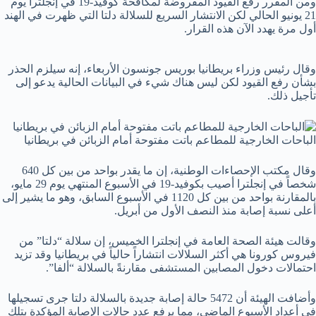
ومن المقرر رفع القيود المفروضة لمكافحة كوفيد-19 في إنجلترا يوم
21 يونيو الحالي لكن الانتشار السريع للسلالة دلتا التي ظهرت في الهند
أول مرة يهدد الآن هذه القرار.
وقال رئيس وزراء بريطانيا بوريس جونسون الأربعاء، إنه سيلزم الحذر
بشأن رفع القيود لكن ليس هناك شيء في البيانات الحالية يدعو إلى
تأجيل ذلك.
الباحات الخارجية للمطاعم باتت مفتوحة أمام الزبائن في بريطانيا
وقال مكتب الإحصاءات الوطنية، إن ما يقدر بواحد من بين كل 640
شخصاً في إنجلترا أصيب بكوفيد-19 في الأسبوع المنتهي يوم 29 مايو،
بالمقارنة بواحد من بين كل 1120 في الأسبوع السابق، وهو ما يشير إلى
أعلى نسبة إصابة منذ النصف الأول من أبريل.
وقالت هيئة الصحة العامة في إنجلترا الخميس، إن سلالة “دلتا” من
فيروس كورونا هي أكثر السلالات انتشاراً حالياً في بريطانيا وقد تزيد
احتمالات دخول المصابين المستشفى مقارنةً بالسلالة “ألفا”.
وأضافت الهيئة أن 5472 حالة إصابة جديدة بالسلالة دلتا جرى تسجيلها
في أعداد الأسبوع الماضي، مما يرفع عدد حالات الإصابة المؤكدة بتلك