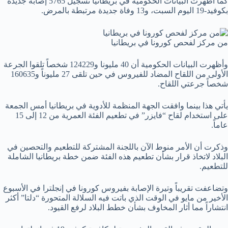
كما أظهرت البيانات الحكومية في بريطانيا تسجيل 5765 إصابة جديدة
بكوفيد-19 اليوم السبت، و13 وفاة جديدة مرتبطة بالمرض.
من مركز لفحص كورونا في بريطانيا
وأظهرت البيانات الحكومية أن 40 مليونا و124229 شخصاً تلقوا الجرعة
الأولى من اللقاح المضاد للفيروس في حين تلقى 27 مليوناً و160635
شخصاً جرعتي اللقاح.
يأتي هذا بينما وافقت الجهة المنظمة للأدوية في بريطانيا أمس الجمعة
على استخدام لقاح “فايزر” في تطعيم الفئة العمرية من 12 إلى 15
عاماً.
وذكرت أن الأمر منوط الآن باللجنة المشتركة للتطعيم والتحصين في
البلاد لاتخاذ قرار بشأن تطعيم هذه الفئة ضمن خطة بريطانيا الشاملة
للتطعيم.
وتضاعفت تقريباً وتيرة الإصابة بفيروس كورونا في إنجلترا في الأسبوع
الأخير من مايو في الوقت الذي باتت فيه السلالة المتحورة “دلتا” أكثر
انتشاراً مما أثار المخاوف بشأن خطط البلاد لرفع القيود.